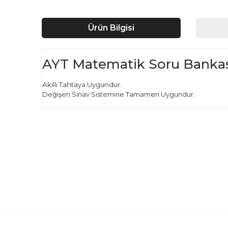
Ürün Bilgisi
AYT Matematik Soru Bankası
Akıllı Tahtaya Uygundur.
Değişen Sınav Sistemine Tamamen Uygundur.
Bu ürünün fiyat bilgisi, resim, ürün açıklamalarında ve d
Görüş ve önerileriniz için teşekkür ederiz.
Ürün resmi kalitesiz, bozuk veya görüntülenemiyor.
Ürün açıklamasında eksik bilgiler bulunuyor.
Ürün bilgilerinde hatalar bulunuyor.
Ürün fiyatı diğer sitelerden daha pahalı.
Bu ürüne benzer farklı alternatifler olmalı.