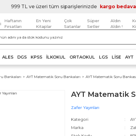
999 TL ve üzeri tüm siparişlerinizde
kargo bedava
Haftanın
En Yeni
Çok
Süper
Aldın
K
i
Fırsatları
Kitaplar
Satanlar
Setler
Aldın !
K
ALES
DGS
KPSS
İLKOKUL
ORTAOKUL
LGS
LISE
AYT
ru Bankaları
AYT Matematik Soru Bankaları
AYT Matematik Soru Bankası 
AYT Matematik So
Zafer Yayınları
Kategori
AY
Marka
Zaf
Stok Kodu
97