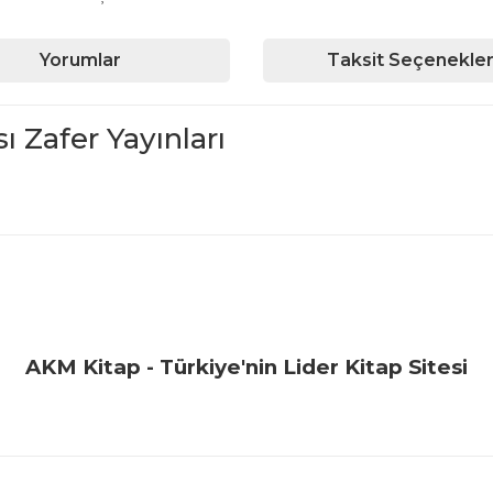
Yorumlar
Taksit Seçenekler
 Zafer Yayınları
iğer konularda yetersiz gördüğünüz noktaları öneri formunu kullanarak ta
Bu ürüne ilk yorumu siz yapın!
Yorum Yaz
AKM Kitap - Türkiye'nin Lider Kitap Sitesi