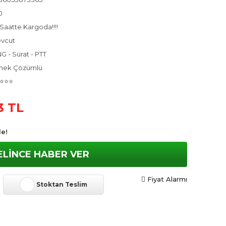
0
Saatte Kargoda!!!!
vcut
G - Sürat - PTT
nek Çözümlü
⭐⭐⭐
3 TL
le!
ELİNCE HABER VER
Fiyat Alarmı
Stoktan Teslim