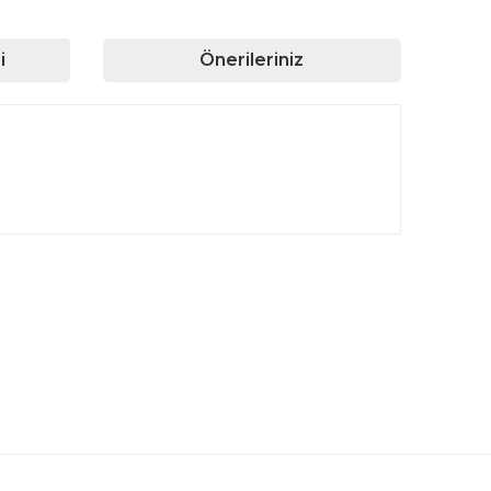
i
Önerileriniz
rafımıza iletebilirsiniz.