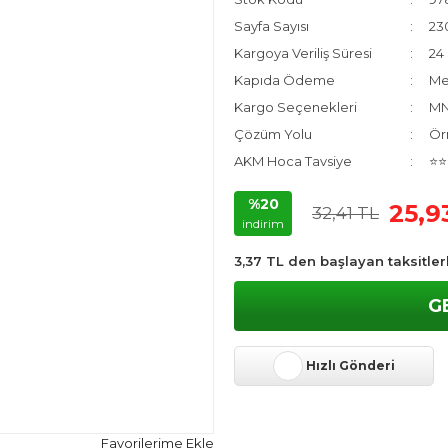
Sayfa Sayısı
23
Kargoya Veriliş Süresi
24 
Kapıda Ödeme
Me
Kargo Seçenekleri
MN
Çözüm Yolu
Ör
AKM Hoca Tavsiye
⭐⭐
%20
25,9
32,41 TL
indirim
3,37 TL den başlayan taksitler
G
Hızlı Gönderi