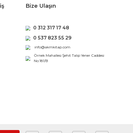
iş
Bize Ulaşın
0 312 317 17 48
0 537 823 55 29
info@akmkitap.com
Örnek Mahallesi Şehit Talip Yener Caddesi
No:181/B