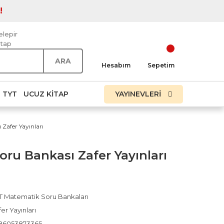
!
elepir
itap
ARA
Hesabım
Sepetim
TYT
UCUZ KITAP
YAYINEVLERİ
Zafer Yayınları
ru Bankası Zafer Yayınları
T Matematik Soru Bankaları
er Yayınları
86053873365