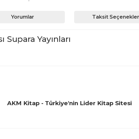
Yorumlar
Taksit Seçenekler
 Supara Yayınları
iğer konularda yetersiz gördüğünüz noktaları öneri formunu kullanarak ta
Bu ürüne ilk yorumu siz yapın!
Yorum Yaz
AKM Kitap - Türkiye'nin Lider Kitap Sitesi