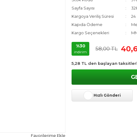
Sayfa Sayısı
32
Kargoya Veriliş Süresi
24 
Kapıda Ödeme
Me
Kargo Seçenekleri
MN
%30
40,
58,00 TL
indirim
5,28 TL den başlayan taksitler
G
Hızlı Gönderi