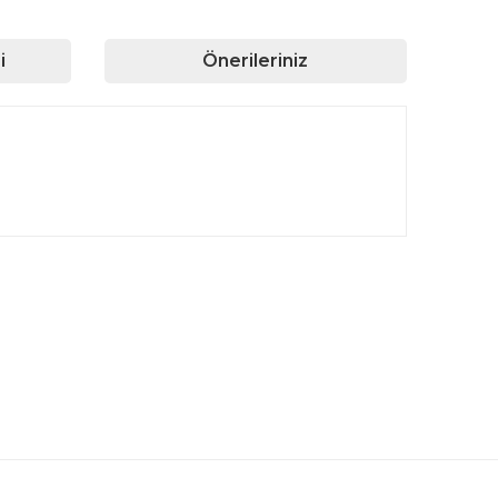
i
Önerileriniz
rafımıza iletebilirsiniz.