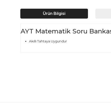
Ürün Bilgisi
AYT Matematik Soru Bankası
Akıllı Tahtaya Uygundur
Bu ürünün fiyat bilgisi, resim, ürün açıklamalarında ve d
Görüş ve önerileriniz için teşekkür ederiz.
Ürün resmi kalitesiz, bozuk veya görüntülenemiyor.
Ürün açıklamasında eksik bilgiler bulunuyor.
Ürün bilgilerinde hatalar bulunuyor.
Ürün fiyatı diğer sitelerden daha pahalı.
Bu ürüne benzer farklı alternatifler olmalı.