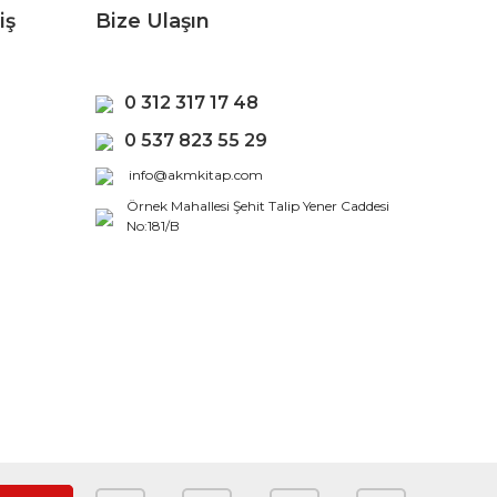
iş
Bize Ulaşın
0 312 317 17 48
0 537 823 55 29
info@akmkitap.com
Örnek Mahallesi Şehit Talip Yener Caddesi
No:181/B