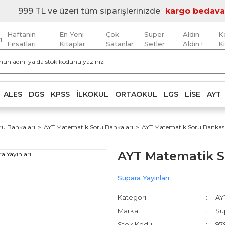
999 TL ve üzeri tüm siparişlerinizde
kargo bedava
Haftanın
En Yeni
Çok
Süper
Aldın
K
i
Fırsatları
Kitaplar
Satanlar
Setler
Aldın !
K
ALES
DGS
KPSS
İLKOKUL
ORTAOKUL
LGS
LISE
AYT
ru Bankaları
AYT Matematik Soru Bankaları
AYT Matematik Soru Bankası
AYT Matematik So
Supara Yayınları
Kategori
AY
Marka
Sup
Stok Kodu
97