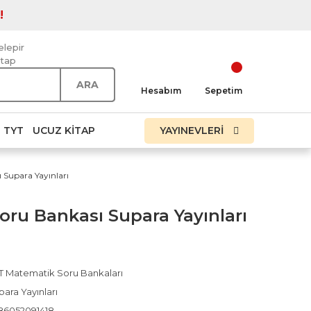
!
elepir
itap
ARA
Hesabım
Sepetim
TYT
UCUZ KITAP
YAYINEVLERİ
 Supara Yayınları
ru Bankası Supara Yayınları
T Matematik Soru Bankaları
ara Yayınları
86052091418