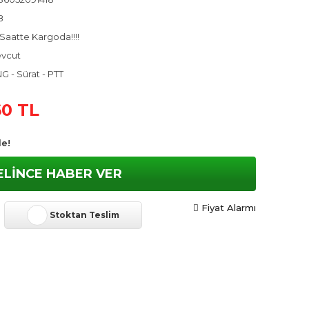
8
Saatte Kargoda!!!!
vcut
G - Sürat - PTT
60 TL
le!
ELİNCE HABER VER
Fiyat Alarmı
Stoktan Teslim