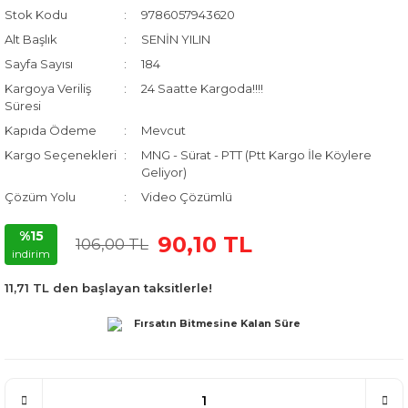
Stok Kodu
9786057943620
Alt Başlık
SENİN YILIN
Sayfa Sayısı
184
Kargoya Veriliş
24 Saatte Kargoda!!!!
Süresi
Kapıda Ödeme
Mevcut
Kargo Seçenekleri
MNG - Sürat - PTT (Ptt Kargo İle Köylere
Geliyor)
Çözüm Yolu
Video Çözümlü
%15
90,10 TL
106,00 TL
indirim
11,71 TL den başlayan taksitlerle!
Fırsatın Bitmesine Kalan Süre