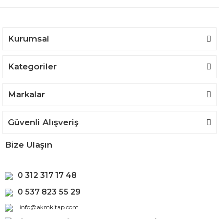
Ürün bilgilerinde hatalar bulunuyor.
Ürün fiyatı diğer sitelerden daha pahalı.
Bu ürüne benzer farklı alternatifler olmalı.
Kurumsal
Kategoriler
Gönder
Markalar
Güvenli Alışveriş
Bize Ulaşın
0 312 317 17 48
0 537 823 55 29
info@akmkitap.com