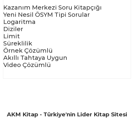
Kazanım Merkezi Soru Kitapçığı
Yeni Nesil ÖSYM Tipi Sorular
Logaritma
Diziler
Limit
Süreklilik
Örnek Çözümlü
Akıllı Tahtaya Uygun
Video Çözümlü
Bu ürünün fiyat bilgisi, resim, ürün açıklamalarında ve diğer
konularda yetersiz gördüğünüz noktaları öneri formunu
Bu ürüne ilk yorumu siz yapın!
kullanarak tarafımıza iletebilirsiniz.
Görüş ve önerileriniz için teşekkür ederiz.
Yorum Yaz
AKM Kitap - Türkiye'nin Lider Kitap Sitesi
Ürün resmi kalitesiz, bozuk veya görüntülenemiyor.
Ürün açıklamasında eksik bilgiler bulunuyor.