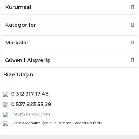
Bu ürüne benzer farklı alternatifler olmalı.
Kurumsal
Kategoriler
Gönder
Markalar
Güvenli Alışveriş
Bize Ulaşın
0 312 317 17 48
0 537 823 55 29
info@akmkitap.com
Örnek Mahallesi Şehit Talip Yener Caddesi No:181/B