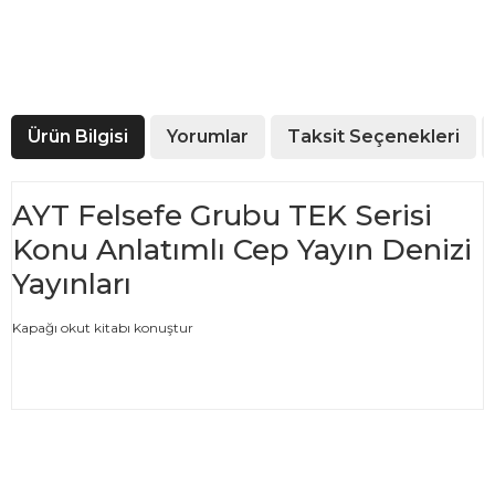
Ürün Bilgisi
Yorumlar
Taksit Seçenekleri
AYT Felsefe Grubu TEK Serisi
Konu Anlatımlı Cep Yayın Denizi
Yayınları
Kapağı okut kitabı konuştur
Bu ürünün fiyat bilgisi, resim, ürün açıklamalarında ve diğer
konularda yetersiz gördüğünüz noktaları öneri formunu
Bu ürüne ilk yorumu siz yapın!
kullanarak tarafımıza iletebilirsiniz.