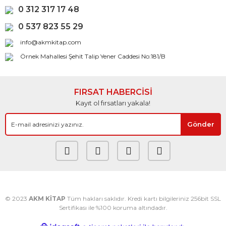
0 312 317 17 48
0 537 823 55 29
info@akmkitap.com
Örnek Mahallesi Şehit Talip Yener Caddesi No:181/B
FIRSAT HABERCİSİ
Kayıt ol fırsatları yakala!
Gönder
© 2023
AKM KİTAP
Tüm hakları saklıdır. Kredi kartı bilgileriniz 256bit SSL
Sertifikası ile %100 koruma altındadır.