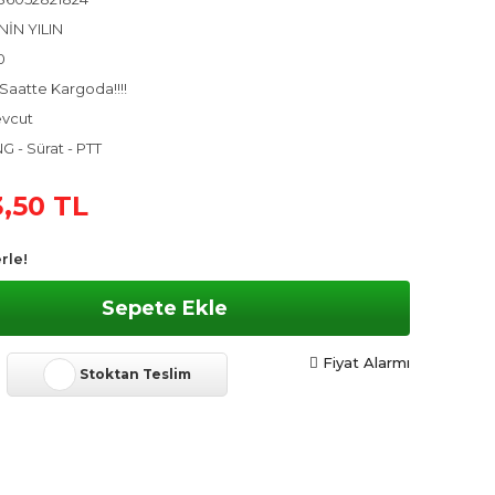
NİN YILIN
0
Saatte Kargoda!!!!
vcut
G - Sürat - PTT
,50 TL
rle!
Sepete Ekle
Fiyat Alarmı
Stoktan Teslim