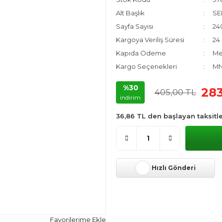
Alt Başlık
SE
Sayfa Sayısı
24
Kargoya Veriliş Süresi
24 
Kapıda Ödeme
Me
Kargo Seçenekleri
MN
%30
283
405,00 TL
indirim
36,86 TL den başlayan taksitle
Hızlı Gönderi