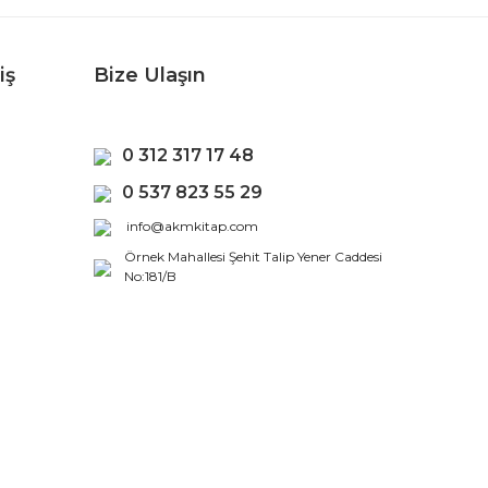
iş
Bize Ulaşın
0 312 317 17 48
0 537 823 55 29
info@akmkitap.com
Örnek Mahallesi Şehit Talip Yener Caddesi
No:181/B