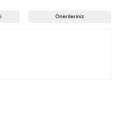
i
Önerileriniz
rafımıza iletebilirsiniz.