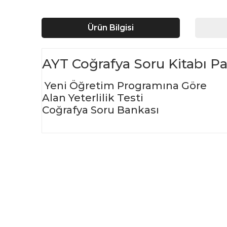
Ürün Bilgisi
AYT Coğrafya Soru Kitabı Pa
Yeni Öğretim Programına Göre
Alan Yeterlilik Testi
Coğrafya Soru Bankası
Bu ürünün fiyat bilgisi, resim, ürün açıklamalarında ve d
Görüş ve önerileriniz için teşekkür ederiz.
Ürün resmi kalitesiz, bozuk veya görüntülenemiyor.
Ürün açıklamasında eksik bilgiler bulunuyor.
Ürün bilgilerinde hatalar bulunuyor.
Ürün fiyatı diğer sitelerden daha pahalı.