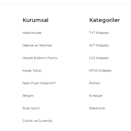
Bu ürüne benzer farklı alternatifler olmalı.
Kurumsal
Kategoriler
Hakkımızda
TYT Kitapları
Ödeme ve Teslimat
AYT Kitapları
Havale Bildirim Formu
LGS Kitapları
Kargo Takip
KPSS Kitapları
Nasıl Puan Kazanılır?
Roman
İletişim
Kırtasiye
Bize Yazın!
Elektronik
Gizlilik ve Güvenlik