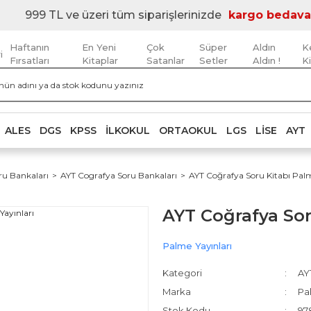
999 TL ve üzeri tüm siparişlerinizde
kargo bedava
Haftanın
En Yeni
Çok
Süper
Aldın
K
i
Fırsatları
Kitaplar
Satanlar
Setler
Aldın !
K
ALES
DGS
KPSS
İLKOKUL
ORTAOKUL
LGS
LISE
AYT
ru Bankaları
AYT Cografya Soru Bankaları
AYT Coğrafya Soru Kitabı Palm
AYT Coğrafya Sor
Palme Yayınları
Kategori
AY
Marka
Pa
Stok Kodu
97