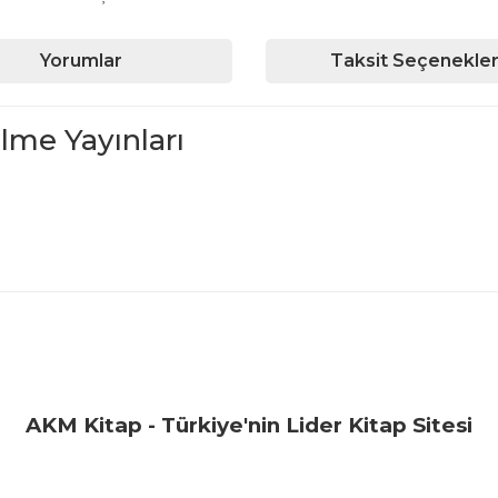
Yorumlar
Taksit Seçenekler
lme Yayınları
iğer konularda yetersiz gördüğünüz noktaları öneri formunu kullanarak ta
Bu ürüne ilk yorumu siz yapın!
Yorum Yaz
AKM Kitap - Türkiye'nin Lider Kitap Sitesi