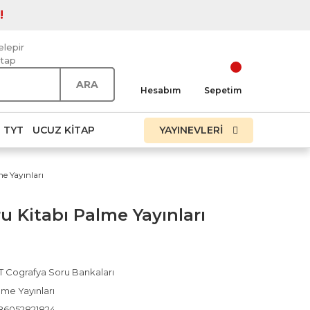
!
elepir
itap
ARA
Hesabım
Sepetim
TYT
UCUZ KITAP
YAYINEVLERİ
e Yayınları
u Kitabı Palme Yayınları
T Cografya Soru Bankaları
lme Yayınları
86052821824