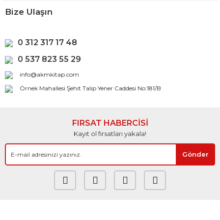
Bize Ulaşın
0 312 317 17 48
0 537 823 55 29
info@akmkitap.com
Örnek Mahallesi Şehit Talip Yener Caddesi No:181/B
FIRSAT HABERCİSİ
Kayıt ol fırsatları yakala!
Gönder