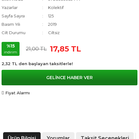
Yazarlar
Kolektif
Sayfa Sayısı
125
Basım Yılı
2019
Cilt Durumu
Ciltsiz
%15
17,85 TL
21,00 TL
indirim
2,32 TL den başlayan taksitlerle!
GELİNCE HABER VER
Fiyat Alarmı
Ürün Bilgisi
Yorumlar
Taksit Seçenekleri