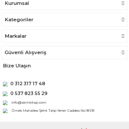
Kurumsal
Kategoriler
Gönder
Markalar
Güvenli Alışveriş
Bize Ulaşın
0 312 317 17 48
0 537 823 55 29
info@akmkitap.com
Örnek Mahallesi Şehit Talip Yener Caddesi No:181/B