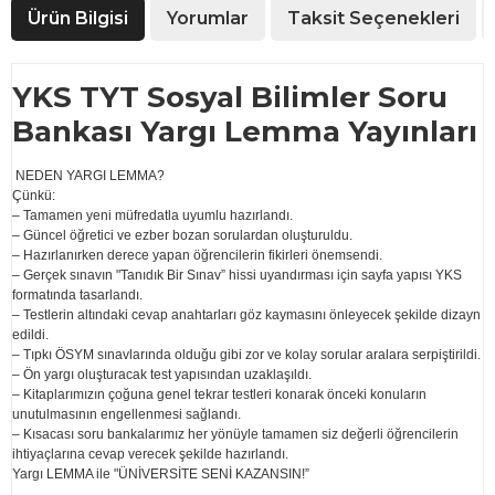
Ürün Bilgisi
Yorumlar
Taksit Seçenekleri
YKS TYT Sosyal Bilimler Soru
Bankası Yargı Lemma Yayınları
NEDEN YARGI LEMMA?
Çünkü:
– Tamamen yeni müfredatla uyumlu hazırlandı.
– Güncel öğretici ve ezber bozan sorulardan oluşturuldu.
– Hazırlanırken derece yapan öğrencilerin fikirleri önemsendi.
– Gerçek sınavın "Tanıdık Bir Sınav” hissi uyandırması için sayfa yapısı YKS
formatında tasarlandı.
– Testlerin altındaki cevap anahtarları göz kaymasını önleyecek şekilde dizayn
edildi.
– Tıpkı ÖSYM sınavlarında olduğu gibi zor ve kolay sorular aralara serpiştirildi.
– Ön yargı oluşturacak test yapısından uzaklaşıldı.
– Kitaplarımızın çoğuna genel tekrar testleri konarak önceki konuların
unutulmasının engellenmesi sağlandı.
– Kısacası soru bankalarımız her yönüyle tamamen siz değerli öğrencilerin
ihtiyaçlarına cevap verecek şekilde hazırlandı.
Yargı LEMMA ile "ÜNİVERSİTE SENİ KAZANSIN!”