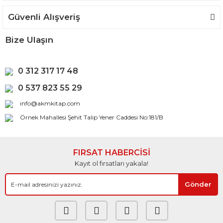
Güvenli Alışveriş
Bize Ulaşın
0 312 317 17 48
0 537 823 55 29
info@akmkitap.com
Örnek Mahallesi Şehit Talip Yener Caddesi No:181/B
FIRSAT HABERCİSİ
Kayıt ol fırsatları yakala!
Gönder