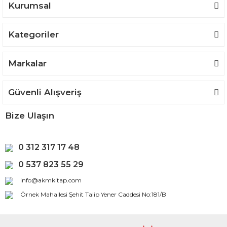
Kurumsal
Kategoriler
Gönder
Markalar
Güvenli Alışveriş
Bize Ulaşın
0 312 317 17 48
0 537 823 55 29
info@akmkitap.com
Örnek Mahallesi Şehit Talip Yener Caddesi No:181/B