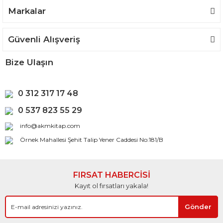
Gönder
Markalar
Güvenli Alışveriş
Bize Ulaşın
0 312 317 17 48
0 537 823 55 29
info@akmkitap.com
Örnek Mahallesi Şehit Talip Yener Caddesi No:181/B
FIRSAT HABERCİSİ
Kayıt ol fırsatları yakala!
Gönder