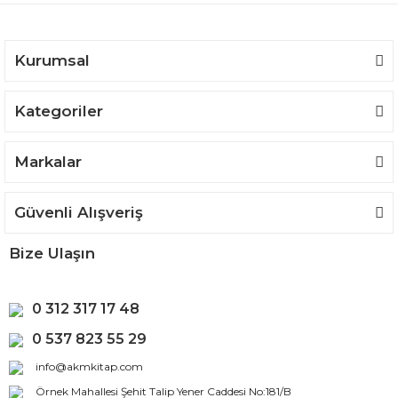
Ürün fiyatı diğer sitelerden daha pahalı.
Bu ürüne benzer farklı alternatifler olmalı.
Kurumsal
Kategoriler
Gönder
Markalar
Güvenli Alışveriş
Bize Ulaşın
0 312 317 17 48
0 537 823 55 29
info@akmkitap.com
Örnek Mahallesi Şehit Talip Yener Caddesi No:181/B