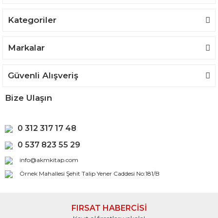
Kategoriler
Gönder
Markalar
Güvenli Alışveriş
Bize Ulaşın
0 312 317 17 48
0 537 823 55 29
info@akmkitap.com
Örnek Mahallesi Şehit Talip Yener Caddesi No:181/B
FIRSAT HABERCİSİ