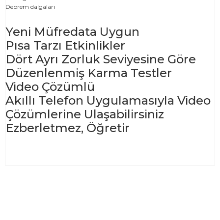
Deprem dalgaları
Yeni Müfredata Uygun
Pısa Tarzı Etkinlikler
Dört Ayrı Zorluk Seviyesine Göre
Düzenlenmiş Karma Testler
Video Çözümlü
Akıllı Telefon Uygulamasıyla Video
Çözümlerine Ulaşabilirsiniz
Ezberletmez, Öğretir
Bu ürünün fiyat bilgisi, resim, ürün açıklamalarında ve diğer
konularda yetersiz gördüğünüz noktaları öneri formunu
Bu ürüne ilk yorumu siz yapın!
kullanarak tarafımıza iletebilirsiniz.
Görüş ve önerileriniz için teşekkür ederiz.