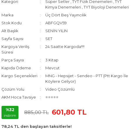
Kategori
Süper Setler
,
TYT Fizik Denemeleri
,
TYT
Kimya Denemeleri
,
TYT Biyoloji Denemeleri
Marka
Üç Dört Beş Yayıncılık
Stok Kodu
ABFGQV59
Alt Başlık
SENİN YILIN
Sayfa Sayısı
SET
Kargoya Veriliş
24 Saatte Kargoda!!!!
Süresi
Parça Sayısı
3 Kitap
Kapıda Ödeme
Mevcut
Kargo Seçenekleri
MNG - Hepsijet - Sendeo - PTT (Ptt Kargo İle
Köylere Geliyor)
Çözüm Yolu
Video Çözümlü
AKM Hoca Tavsiye
⭐⭐⭐⭐⭐
%32
601,80 TL
885,00 TL
indirim
78,24 TL den başlayan taksitlerle!