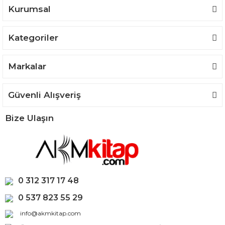
Kurumsal
Kategoriler
Gönder
Markalar
Güvenli Alışveriş
Bize Ulaşın
0 312 317 17 48
0 537 823 55 29
info@akmkitap.com