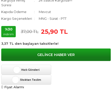
Kargoya Veriliş
24 Saatte Kargoda!!!!
Süresi
Kapıda Ödeme
Mevcut
Kargo Seçenekleri
MNG - Sürat - PTT
%30
25,90 TL
37,00 TL
indirim
3,37 TL den başlayan taksitlerle!
GELİNCE HABER VER
Hızlı Gönderi
Stoktan Teslim
Fiyat Alarmı