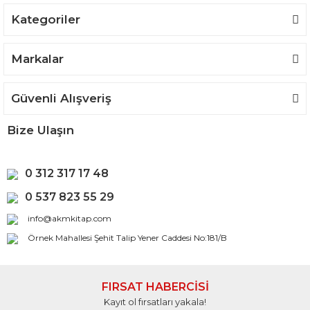
Kategoriler
Gönder
Markalar
Güvenli Alışveriş
Bize Ulaşın
0 312 317 17 48
0 537 823 55 29
info@akmkitap.com
Örnek Mahallesi Şehit Talip Yener Caddesi No:181/B
FIRSAT HABERCİSİ
Kayıt ol fırsatları yakala!