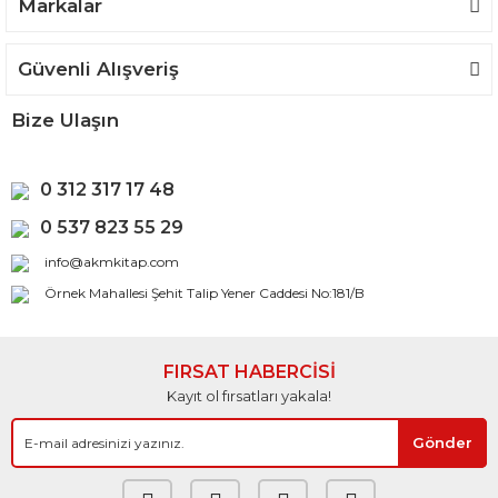
Gönder
Markalar
Güvenli Alışveriş
Bize Ulaşın
0 312 317 17 48
0 537 823 55 29
info@akmkitap.com
Örnek Mahallesi Şehit Talip Yener Caddesi No:181/B
FIRSAT HABERCİSİ
Kayıt ol fırsatları yakala!
Gönder