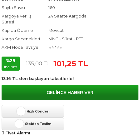
Sayfa Sayısı
160
Kargoya Veriliş
24 Saatte Kargoda!!!!
Süresi
Kapıda Ödeme
Mevcut
Kargo Seçenekleri
MNG - Sürat - PTT
AKM Hoca Tavsiye
⭐⭐⭐⭐⭐
%25
101,25 TL
135,00 TL
indirim
13,16 TL den başlayan taksitlerle!
GELİNCE HABER VER
Hızlı Gönderi
Stoktan Teslim
Fiyat Alarmı