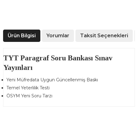
Ürün Bilgisi
Yorumlar
Taksit Seçenekleri
TYT Paragraf Soru Bankası Sınav
Yayınları
Yeni Müfredata Uygun Güncellenmiş Baskı
Temel Yeterlilik Testi
ÖSYM Yeni Soru Tarzı
Bu ürünün fiyat bilgisi, resim, ürün açıklamalarında ve diğer
konularda yetersiz gördüğünüz noktaları öneri formunu
Bu ürüne ilk yorumu siz yapın!
kullanarak tarafımıza iletebilirsiniz.
Görüş ve önerileriniz için teşekkür ederiz.