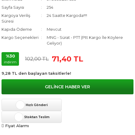
Sayfa Sayısı
254
Kargoya Veriliş
24 Saatte Kargoda!!!!
Süresi
Kapıda Ödeme
Mevcut
Kargo Seçenekleri
MNG - Sürat - PTT (Ptt Kargo İle Köylere
Geliyor)
%30
71,40 TL
102,00 TL
indirim
9,28 TL den başlayan taksitlerle!
GELİNCE HABER VER
Hızlı Gönderi
Stoktan Teslim
Fiyat Alarmı