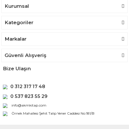
Kurumsal
Kategoriler
Gönder
Markalar
Güvenli Alışveriş
Bize Ulaşın
0 312 317 17 48
0 537 823 55 29
info@akmkitap.com
Örnek Mahallesi Şehit Talip Yener Caddesi No:181/B