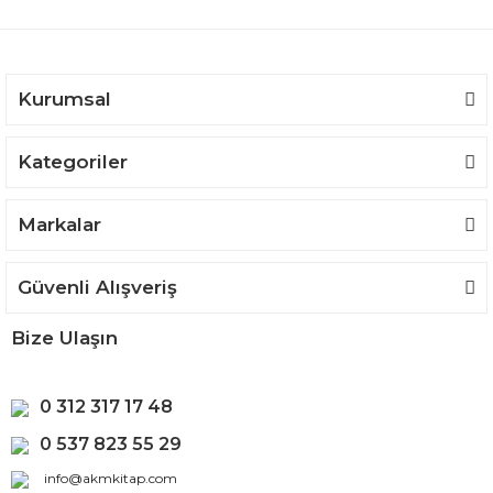
Ürün bilgilerinde hatalar bulunuyor.
Ürün fiyatı diğer sitelerden daha pahalı.
Bu ürüne benzer farklı alternatifler olmalı.
Kurumsal
Kategoriler
Gönder
Markalar
Güvenli Alışveriş
Bize Ulaşın
0 312 317 17 48
0 537 823 55 29
info@akmkitap.com