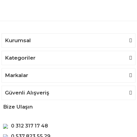
Ürün açıklamasında eksik bilgiler bulunuyor.
Ürün bilgilerinde hatalar bulunuyor.
Ürün fiyatı diğer sitelerden daha pahalı.
Bu ürüne benzer farklı alternatifler olmalı.
Kurumsal
Kategoriler
Gönder
Markalar
Güvenli Alışveriş
Bize Ulaşın
0 312 317 17 48
0 537 823 55 29