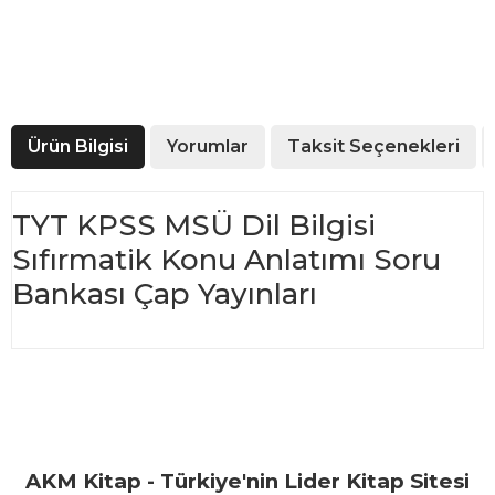
Ürün Bilgisi
Yorumlar
Taksit Seçenekleri
TYT KPSS MSÜ Dil Bilgisi
Sıfırmatik Konu Anlatımı Soru
Bankası Çap Yayınları
Bu ürünün fiyat bilgisi, resim, ürün açıklamalarında ve diğer
konularda yetersiz gördüğünüz noktaları öneri formunu
Bu ürüne ilk yorumu siz yapın!
kullanarak tarafımıza iletebilirsiniz.
Görüş ve önerileriniz için teşekkür ederiz.
Yorum Yaz
AKM Kitap - Türkiye'nin Lider Kitap Sitesi
Ürün resmi kalitesiz, bozuk veya görüntülenemiyor.