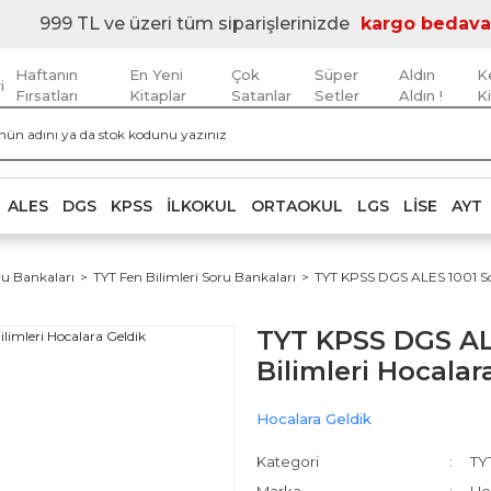
999 TL ve üzeri tüm siparişlerinizde
kargo bedava
Haftanın
En Yeni
Çok
Süper
Aldın
K
i
Fırsatları
Kitaplar
Satanlar
Setler
Aldın !
K
ALES
DGS
KPSS
İLKOKUL
ORTAOKUL
LGS
LISE
AYT
ru Bankaları
TYT Fen Bilimleri Soru Bankaları
TYT KPSS DGS ALES 1001 Sor
TYT KPSS DGS AL
Bilimleri Hocalar
Hocalara Geldik
Kategori
TYT