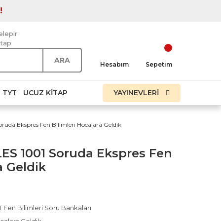
!
elepir
itap
ARA
Hesabım
Sepetim
TYT
UCUZ KITAP
YAYINEVLERİ
uda Ekspres Fen Bilimleri Hocalara Geldik
ES 1001 Soruda Ekspres Fen
a Geldik
 Fen Bilimleri Soru Bankaları