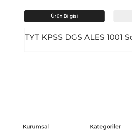
Ürün Bilgisi
TYT KPSS DGS ALES 1001 Sor
Bu ürünün fiyat bilgisi, resim, ürün açıklamalarında ve d
Görüş ve önerileriniz için teşekkür ederiz.
Ürün resmi kalitesiz, bozuk veya görüntülenemiyor.
Ürün açıklamasında eksik bilgiler bulunuyor.
Ürün bilgilerinde hatalar bulunuyor.
Ürün fiyatı diğer sitelerden daha pahalı.
Bu ürüne benzer farklı alternatifler olmalı.
Kurumsal
Kategoriler