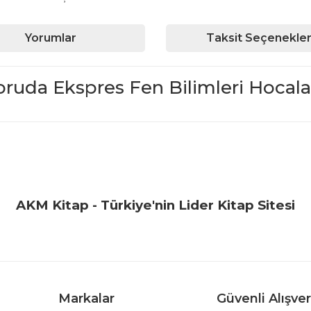
Yorumlar
Taksit Seçenekler
uda Ekspres Fen Bilimleri Hocala
iğer konularda yetersiz gördüğünüz noktaları öneri formunu kullanarak ta
Bu ürüne ilk yorumu siz yapın!
Yorum Yaz
AKM Kitap - Türkiye'nin Lider Kitap Sitesi
Markalar
Güvenli Alışver