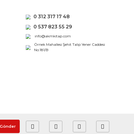
0 312 317 17 48
0 537 823 55 29
info@akmkitap.com
Örnek Mahallesi Şehit Talip Yener Caddesi
No:181/B
Gönder