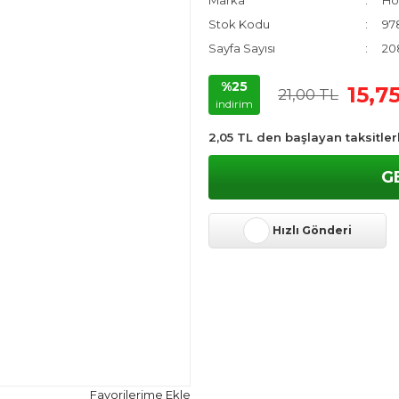
Marka
Ho
Stok Kodu
97
Sayfa Sayısı
20
%25
15,7
21,00 TL
indirim
2,05 TL den başlayan taksitler
G
Hızlı Gönderi