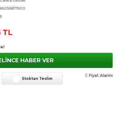
calara Geldik
86056871900
8
5 TL
le!
ELİNCE HABER VER
Fiyat Alarmı
Stoktan Teslim