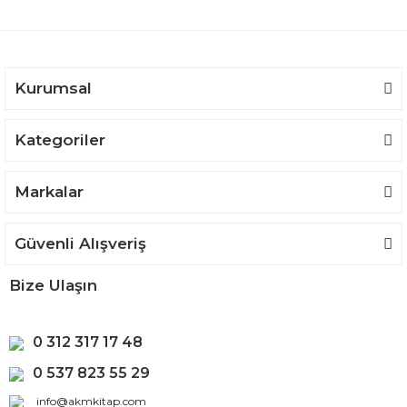
Ürün bilgilerinde hatalar bulunuyor.
Ürün fiyatı diğer sitelerden daha pahalı.
Bu ürüne benzer farklı alternatifler olmalı.
Kurumsal
Kategoriler
Gönder
Markalar
Güvenli Alışveriş
Bize Ulaşın
0 312 317 17 48
0 537 823 55 29
info@akmkitap.com