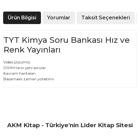
Ürün Bilgisi
Yorumlar
Taksit Seçenekleri
TYT Kimya Soru Bankası Hız ve
Renk Yayınları
Video çözümlü
ÖSYM tarzı yeni sorular
Kavram haritaları
Basamaklı zaman yönetimi
Bu ürünün fiyat bilgisi, resim, ürün açıklamalarında ve diğer
konularda yetersiz gördüğünüz noktaları öneri formunu
Bu ürüne ilk yorumu siz yapın!
kullanarak tarafımıza iletebilirsiniz.
Görüş ve önerileriniz için teşekkür ederiz.
Yorum Yaz
AKM Kitap - Türkiye'nin Lider Kitap Sitesi
Ürün resmi kalitesiz, bozuk veya görüntülenemiyor.
Ürün açıklamasında eksik bilgiler bulunuyor.