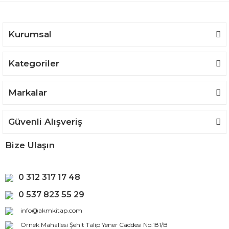
Ürün fiyatı diğer sitelerden daha pahalı.
Bu ürüne benzer farklı alternatifler olmalı.
Kurumsal
Kategoriler
Gönder
Markalar
Güvenli Alışveriş
Bize Ulaşın
0 312 317 17 48
0 537 823 55 29
info@akmkitap.com
Örnek Mahallesi Şehit Talip Yener Caddesi No:181/B