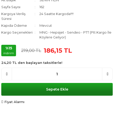
Alt Başlık
SENİN YILIN
Sayfa Sayısı
162
Kargoya Veriliş
24 Saatte Kargoda!!!!
Süresi
Kapıda Ödeme
Mevcut
Kargo Seçenekleri
MNG - Hepsijet - Sendeo - PTT (Ptt Kargo İle
Köylere Geliyor)
%15
186,15 TL
219,00 TL
indirim
24,20 TL den başlayan taksitlerle!
Sepete Ekle
Fiyat Alarmı