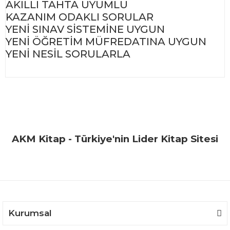
AKILLI TAHTA UYUMLU
KAZANIM ODAKLI SORULAR
YENİ SINAV SİSTEMİNE UYGUN
YENİ ÖĞRETİM MÜFREDATINA UYGUN
YENİ NESİL SORULARLA
Bu ürünün fiyat bilgisi, resim, ürün açıklamalarında ve diğer
konularda yetersiz gördüğünüz noktaları öneri formunu
Bu ürüne ilk yorumu siz yapın!
kullanarak tarafımıza iletebilirsiniz.
Görüş ve önerileriniz için teşekkür ederiz.
Yorum Yaz
AKM Kitap - Türkiye'nin Lider Kitap Sitesi
Ürün resmi kalitesiz, bozuk veya görüntülenemiyor.
Ürün açıklamasında eksik bilgiler bulunuyor.
Ürün bilgilerinde hatalar bulunuyor.
Ürün fiyatı diğer sitelerden daha pahalı.
Bu ürüne benzer farklı alternatifler olmalı.
Kurumsal