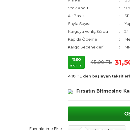
Marka
Bul
Stok Kodu
97
Alt Başlık
SE
Sayfa Sayısı
Ya
Kargoya Veriliş Süresi
24 
Kapıda Ödeme
Me
Kargo Seçenekleri
MNG
%30
31,5
45,00 TL
indirim
4,10 TL den başlayan taksitlerl
Fırsatın Bitmesine Ka
G