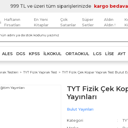
999 TL ve üzeri tüm siparişlerinizde
kargo bedava
Haftanın
En Yeni
Çok
Süper
Aldın
K
i
Fırsatları
Kitaplar
Satanlar
Setler
Aldın !
K
ALES
DGS
KPSS
İLKOKUL
ORTAOKUL
LGS
LISE
AYT
rak Testleri
TYT Fizik Yaprak Test
TYT Fizik Çek Kopar Yaprak Test Bulut E
TYT Fizik Çek Ko
Yayınları
Bulut Yayınları
Kategori
TYT