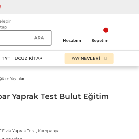
!
elepir
itap
ARA
Hesabım
Sepetim
TYT
UCUZ KITAP
YAYINEVLERİ
ğitim Yayınları
par Yaprak Test Bulut Eğitim
 Fizik Yaprak Test
,
Kampanya