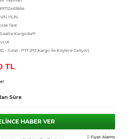
ut Yayınları
89752461864
NİN YILIN
prak Test
Saatte Kargoda!!!!
vcut
 - Sürat - PTT (Ptt Kargo İle Köylere Geliyor)
0 TL
e!
lan Süre
ELİNCE HABER VER
Fiyat Alarmı