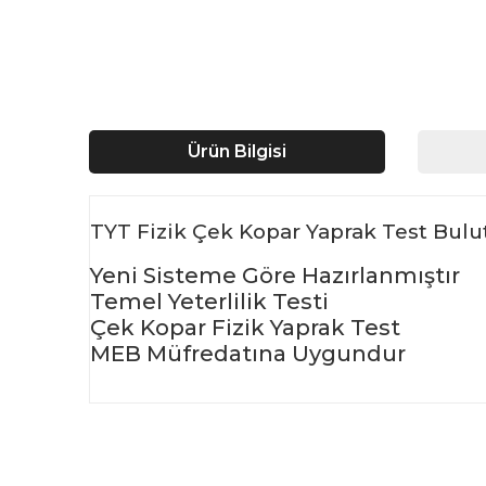
Ürün Bilgisi
TYT Fizik Çek Kopar Yaprak Test Bulut
Yeni Sisteme Göre Hazırlanmıştır
Temel Yeterlilik Testi
Çek Kopar Fizik Yaprak Test
MEB Müfredatına Uygundur
Bu ürünün fiyat bilgisi, resim, ürün açıklamalarında ve d
Görüş ve önerileriniz için teşekkür ederiz.