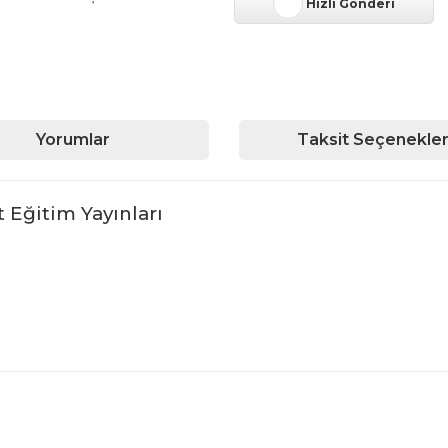
Hızlı Gönderi
Yorumlar
Taksit Seçenekler
 Eğitim Yayınları
iğer konularda yetersiz gördüğünüz noktaları öneri formunu kullanarak ta
Bu ürüne ilk yorumu siz yapın!