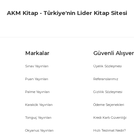
Yorum Yaz
AKM Kitap - Türkiye'nin Lider Kitap Sitesi
Markalar
Güvenli Alışver
Sınav Yayınları
Üyelik Sözleşmesi
Gönder
Puan Yayınları
Referanslarımız
Palme Yayınları
Gizlilik Sözleşmesi
Karakök Yayınları
Ödeme Seçenekleri
Tonguç Yayınları
Kredi Kartı Güvenliği
Okyanus Yayınları
Hızlı Teslimat Nedir?