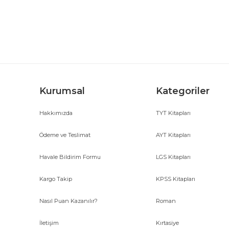
Ürün resmi kalitesiz, bozuk veya görüntülenemiyor.
Ürün açıklamasında eksik bilgiler bulunuyor.
Ürün bilgilerinde hatalar bulunuyor.
Ürün fiyatı diğer sitelerden daha pahalı.
Bu ürüne benzer farklı alternatifler olmalı.
Kurumsal
Kategoriler
Hakkımızda
TYT Kitapları
Ödeme ve Teslimat
AYT Kitapları
Havale Bildirim Formu
LGS Kitapları
Kargo Takip
KPSS Kitapları
Nasıl Puan Kazanılır?
Roman
İletişim
Kırtasiye