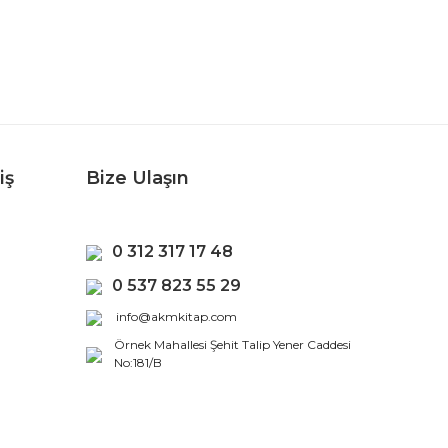
iş
Bize Ulaşın
0 312 317 17 48
0 537 823 55 29
info@akmkitap.com
Örnek Mahallesi Şehit Talip Yener Caddesi
No:181/B