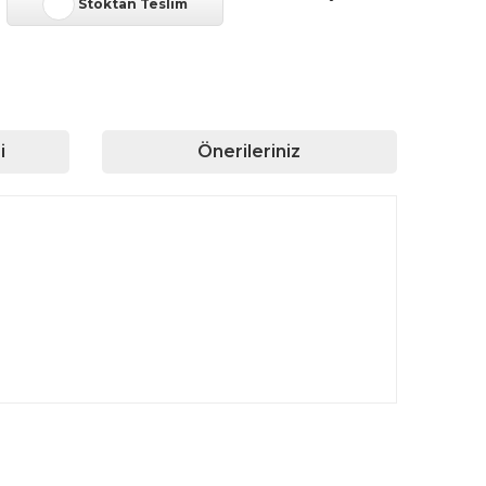
Stoktan Teslim
i
Önerileriniz
rafımıza iletebilirsiniz.