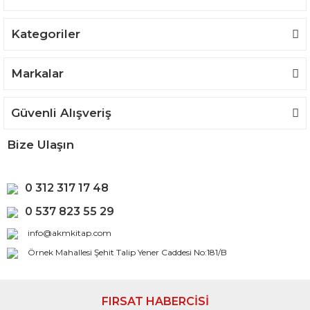
Kategoriler
Gönder
Markalar
Güvenli Alışveriş
Bize Ulaşın
0 312 317 17 48
0 537 823 55 29
info@akmkitap.com
Örnek Mahallesi Şehit Talip Yener Caddesi No:181/B
FIRSAT HABERCİSİ