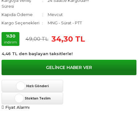
Kargoya Veriliş
24 Saatte Kargoda!!!!
Süresi
Kapıda Ödeme
Mevcut
Kargo Seçenekleri
MNG - Sürat - PTT
%30
34,30 TL
49,00 TL
indirim
4,46 TL den başlayan taksitlerle!
GELİNCE HABER VER
Hızlı Gönderi
Stoktan Teslim
Fiyat Alarmı