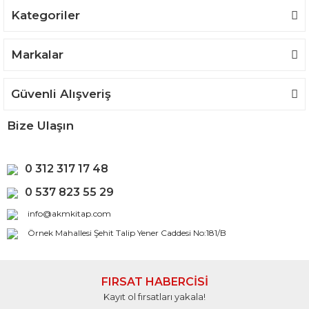
Kategoriler
Gönder
Markalar
Güvenli Alışveriş
Bize Ulaşın
0 312 317 17 48
0 537 823 55 29
info@akmkitap.com
Örnek Mahallesi Şehit Talip Yener Caddesi No:181/B
FIRSAT HABERCİSİ
Kayıt ol fırsatları yakala!