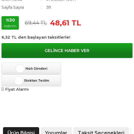
Sayfa Sayısı
511
%30
48,61 TL
69,44 TL
indirim
6,32 TL den başlayan taksitlerle!
GELİNCE HABER VER
Hızlı Gönderi
Stoktan Teslim
Fiyat Alarmı
Ürün Bilgisi
Yorumlar
Taksit Seçenekleri