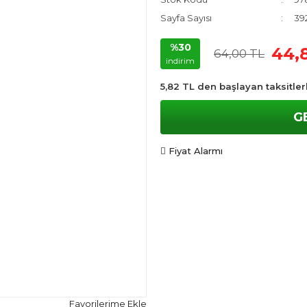
Sayfa Sayısı
39
%30
44,
64,00 TL
indirim
5,82 TL den başlayan taksitler
G
Fiyat Alarmı