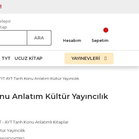
!
elepir
itap
ARA
Hesabım
Sepetim
TYT
UCUZ KITAP
YAYINEVLERİ
TYT AYT Tarih Konu Anlatım Kültür Yayıncılık
nu Anlatım Kültür Yayıncılık
 - AYT Tarih Konu Anlatımlı Kitaplar
tür Yayıncılık
86052067192