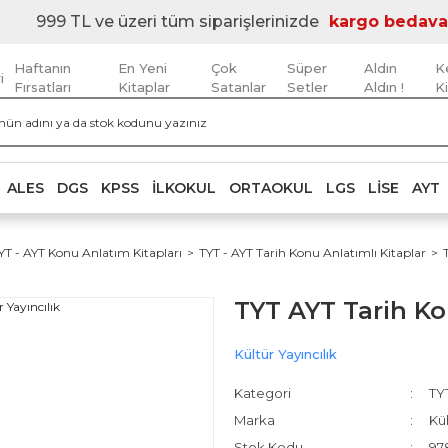
999 TL ve üzeri tüm siparişlerinizde
kargo bedava
Haftanın
En Yeni
Çok
Süper
Aldın
K
i
Fırsatları
Kitaplar
Satanlar
Setler
Aldın !
K
ALES
DGS
KPSS
İLKOKUL
ORTAOKUL
LGS
LISE
AYT
YT - AYT Konu Anlatım Kitapları
TYT - AYT Tarih Konu Anlatımlı Kitaplar
TYT AYT Tarih Ko
Kültür Yayıncılık
Kategori
TYT
Marka
Kül
Stok Kodu
97