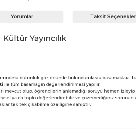
Yorumlar
Taksit Seçenekler
Kültür Yayıncılık
çlerindeki bütünlük göz önünde bulundurularak basamaklara, b
ti
ile tüm basamağın değerlendirilmesi yapılır.
ri mevcut olup, öğrencilerin anlamadığı soruyu hemen izleyi
reysel ya da toplu değerlendirebilir ve çözemediğiniz sorunun v
aklar tek tek çıkabilme özelliğine sahiptir.
iğer konularda yetersiz gördüğünüz noktaları öneri formunu kullanarak ta