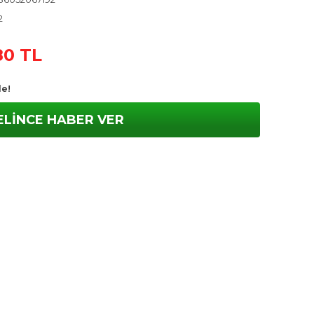
2
80 TL
le!
ELİNCE HABER VER