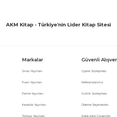
Bu ürüne ilk yorumu siz yapın!
Yorum Yaz
AKM Kitap - Türkiye'nin Lider Kitap Sitesi
Markalar
Güvenli Alışver
Sınav Yayınları
Üyelik Sözleşmesi
Gönder
Puan Yayınları
Referanslarımız
Palme Yayınları
Gizlilik Sözleşmesi
Karakök Yayınları
Ödeme Seçenekleri
Tonguç Yayınları
Kredi Kartı Güvenliği