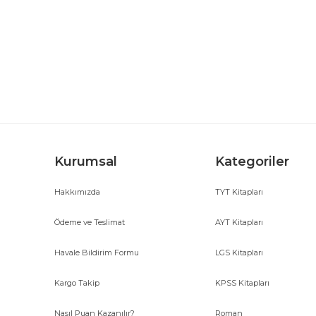
Görüş ve önerileriniz için teşekkür ederiz.
Ürün resmi kalitesiz, bozuk veya görüntülenemiyor.
Ürün açıklamasında eksik bilgiler bulunuyor.
Ürün bilgilerinde hatalar bulunuyor.
Ürün fiyatı diğer sitelerden daha pahalı.
Bu ürüne benzer farklı alternatifler olmalı.
Kurumsal
Kategoriler
Hakkımızda
TYT Kitapları
Ödeme ve Teslimat
AYT Kitapları
Havale Bildirim Formu
LGS Kitapları
Kargo Takip
KPSS Kitapları
Nasıl Puan Kazanılır?
Roman