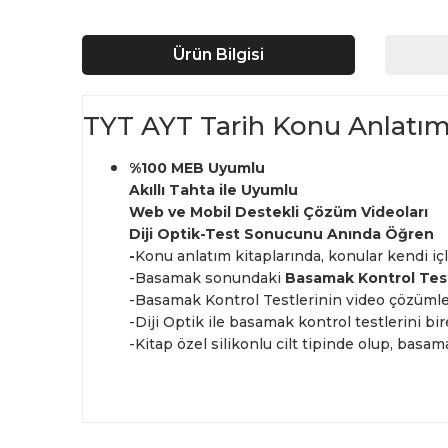
Ürün Bilgisi
TYT AYT Tarih Konu Anlatım 
%100 MEB Uyumlu
Akıllı Tahta ile Uyumlu
Web ve Mobil Destekli Çözüm Videoları
Diji Optik-Test Sonucunu Anında Öğren
-
Konu anlatım kitaplarında, konular kendi i
-Basamak sonundaki
Basamak Kontrol Tes
-Basamak Kontrol Testlerinin video çözümle
-Diji Optik ile basamak kontrol testlerini bi
-Kitap özel silikonlu cilt tipinde olup, basam
Bu ürünün fiyat bilgisi, resim, ürün açıklamalarında ve d