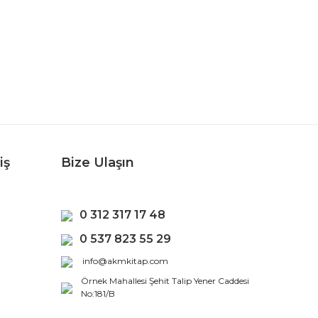
iş
Bize Ulaşın
0 312 317 17 48
0 537 823 55 29
info@akmkitap.com
Örnek Mahallesi Şehit Talip Yener Caddesi
No:181/B