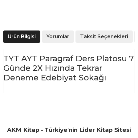
Ürün Bilgisi
Yorumlar
Taksit Seçenekleri
TYT AYT Paragraf Ders Platosu 7
Günde 2X Hızında Tekrar
Deneme Edebiyat Sokağı
Bu ürünün fiyat bilgisi, resim, ürün açıklamalarında ve diğer
konularda yetersiz gördüğünüz noktaları öneri formunu
Bu ürüne ilk yorumu siz yapın!
kullanarak tarafımıza iletebilirsiniz.
Görüş ve önerileriniz için teşekkür ederiz.
Yorum Yaz
AKM Kitap - Türkiye'nin Lider Kitap Sitesi
Ürün resmi kalitesiz, bozuk veya görüntülenemiyor.