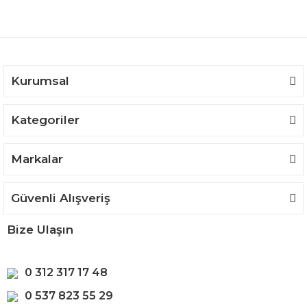
Ürün açıklamasında eksik bilgiler bulunuyor.
Ürün bilgilerinde hatalar bulunuyor.
Ürün fiyatı diğer sitelerden daha pahalı.
Bu ürüne benzer farklı alternatifler olmalı.
Kurumsal
Kategoriler
Gönder
Markalar
Güvenli Alışveriş
Bize Ulaşın
0 312 317 17 48
0 537 823 55 29