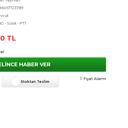
n Yayınları
86057723789
vcut
G - Sürat - PTT
90 TL
le!
ELİNCE HABER VER
Fiyat Alarmı
Stoktan Teslim