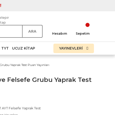
!
elepir
itap
ARA
Hesabım
Sepetim
TYT
UCUZ KITAP
YAYINEVLERİ
e Grubu Yaprak Test Puan Yayınları
ve Felsefe Grubu Yaprak Test
T AYT Felsefe Yaprak Test