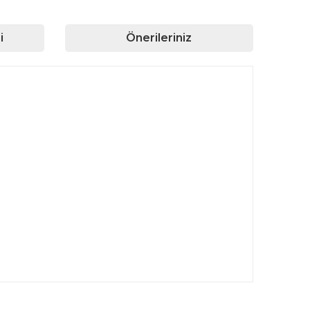
i
Önerileriniz
rafımıza iletebilirsiniz.