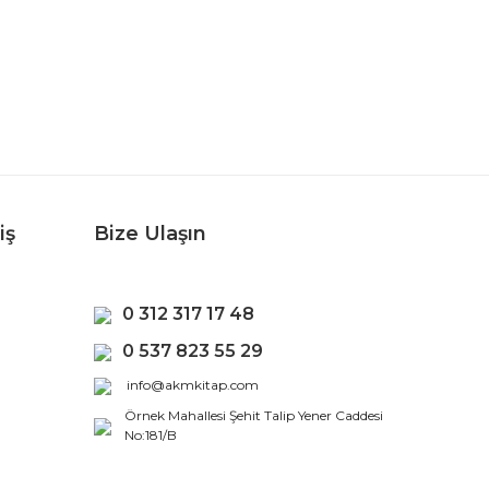
iş
Bize Ulaşın
0 312 317 17 48
0 537 823 55 29
info@akmkitap.com
Örnek Mahallesi Şehit Talip Yener Caddesi
No:181/B