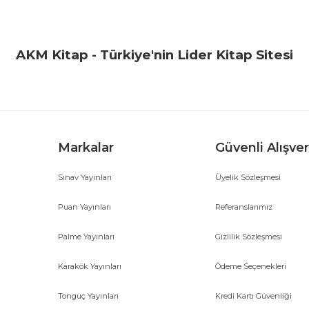
Bu ürüne ilk yorumu siz yapın!
Yorum Yaz
AKM Kitap - Türkiye'nin Lider Kitap Sitesi
Markalar
Güvenli Alışver
Sınav Yayınları
Üyelik Sözleşmesi
Gönder
Puan Yayınları
Referanslarımız
Palme Yayınları
Gizlilik Sözleşmesi
Karakök Yayınları
Ödeme Seçenekleri
Tonguç Yayınları
Kredi Kartı Güvenliği