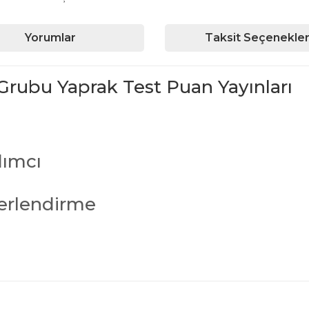
Yorumlar
Taksit Seçenekler
Grubu Yaprak Test Puan Yayınları
dımcı
erlendirme
iğer konularda yetersiz gördüğünüz noktaları öneri formunu kullanarak ta