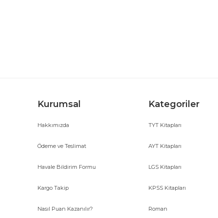
Görüş ve önerileriniz için teşekkür ederiz.
Ürün resmi kalitesiz, bozuk veya görüntülenemiyor.
Ürün açıklamasında eksik bilgiler bulunuyor.
Ürün bilgilerinde hatalar bulunuyor.
Ürün fiyatı diğer sitelerden daha pahalı.
Bu ürüne benzer farklı alternatifler olmalı.
Kurumsal
Kategoriler
Hakkımızda
TYT Kitapları
Ödeme ve Teslimat
AYT Kitapları
Havale Bildirim Formu
LGS Kitapları
Kargo Takip
KPSS Kitapları
Nasıl Puan Kazanılır?
Roman