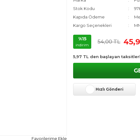
Marka
Pua
Stok Kodu
97
Kapıda Ödeme
Me
Kargo Seçenekleri
MN
%15
45,
54,00 TL
indirim
5,97 TL den başlayan taksitler
G
Hızlı Gönderi