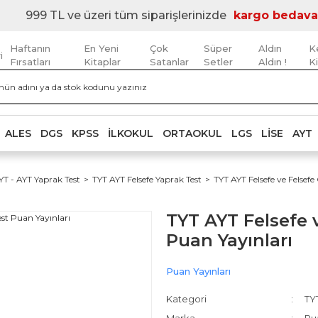
999 TL ve üzeri tüm siparişlerinizde
kargo bedava
Haftanın
En Yeni
Çok
Süper
Aldın
K
i
Fırsatları
Kitaplar
Satanlar
Setler
Aldın !
K
ALES
DGS
KPSS
İLKOKUL
ORTAOKUL
LGS
LISE
AYT
YT - AYT Yaprak Test
TYT AYT Felsefe Yaprak Test
TYT AYT Felsefe ve Felsef
TYT AYT Felsefe 
Puan Yayınları
Puan Yayınları
Kategori
TY