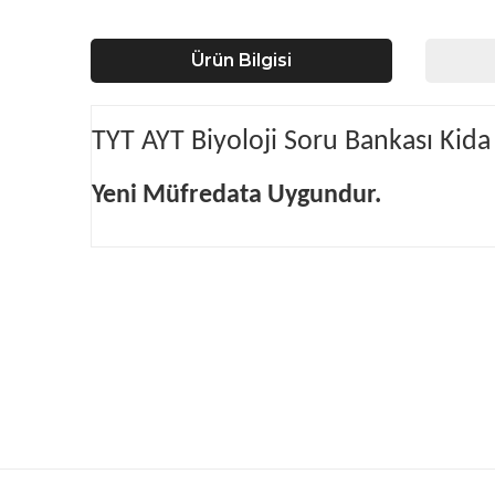
Ürün Bilgisi
TYT AYT Biyoloji Soru Bankası Kida 
Yeni Müfredata Uygundur.
Bu ürünün fiyat bilgisi, resim, ürün açıklamalarında ve d
Görüş ve önerileriniz için teşekkür ederiz.
Ürün resmi kalitesiz, bozuk veya görüntülenemiyor.
Ürün açıklamasında eksik bilgiler bulunuyor.
Ürün bilgilerinde hatalar bulunuyor.
Ürün fiyatı diğer sitelerden daha pahalı.
Bu ürüne benzer farklı alternatifler olmalı.