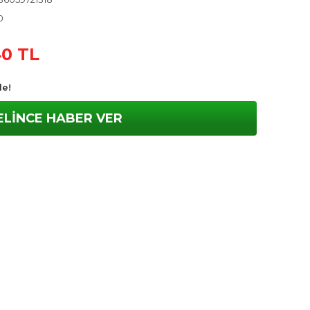
0
40 TL
le!
ELİNCE HABER VER