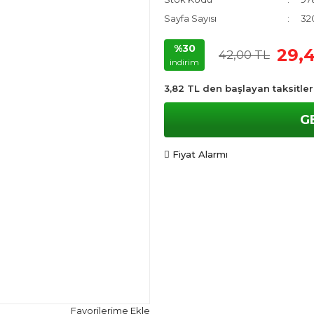
Sayfa Sayısı
32
%30
29,
42,00 TL
indirim
3,82 TL den başlayan taksitler
G
Fiyat Alarmı