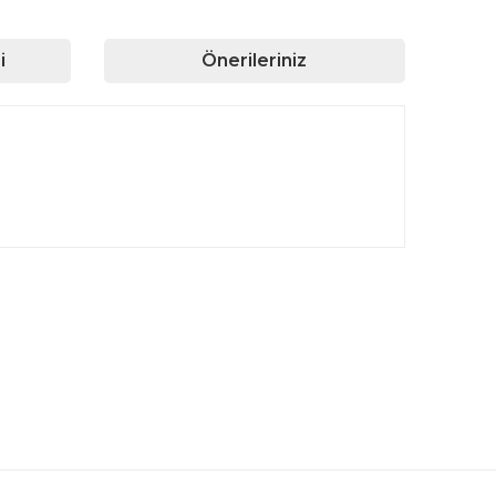
i
Önerileriniz
rafımıza iletebilirsiniz.