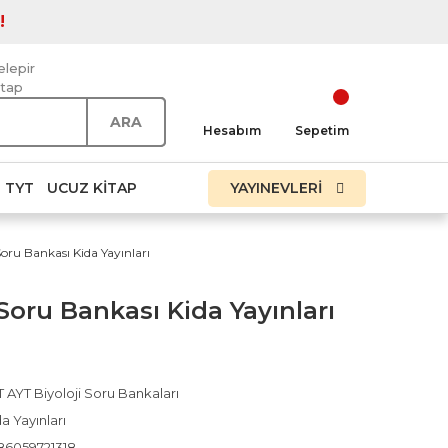
!
elepir
itap
ARA
Hesabım
Sepetim
TYT
UCUZ KITAP
YAYINEVLERİ
Soru Bankası Kida Yayınları
Soru Bankası Kida Yayınları
 AYT Biyoloji Soru Bankaları
a Yayınları
86059721318