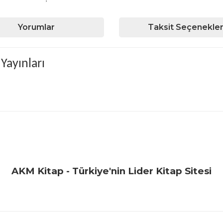
Yorumlar
Taksit Seçenekler
Yayınları
iğer konularda yetersiz gördüğünüz noktaları öneri formunu kullanarak ta
Bu ürüne ilk yorumu siz yapın!
Yorum Yaz
AKM Kitap - Türkiye'nin Lider Kitap Sitesi