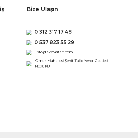
iş
Bize Ulaşın
0 312 317 17 48
0 537 823 55 29
info@akmkitap.com
Örnek Mahallesi Şehit Talip Yener Caddesi
No:181/B