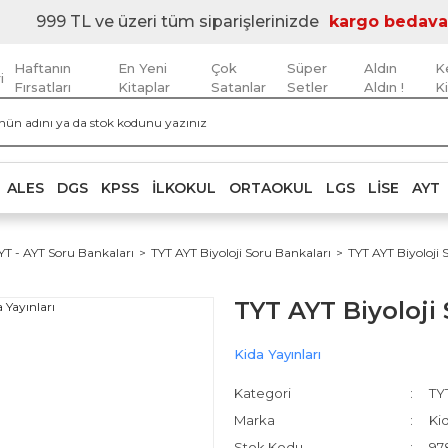
999 TL ve üzeri tüm siparişlerinizde
kargo bedava
Haftanın
En Yeni
Çok
Süper
Aldın
K
i
Fırsatları
Kitaplar
Satanlar
Setler
Aldın !
K
ALES
DGS
KPSS
İLKOKUL
ORTAOKUL
LGS
LISE
AYT
YT - AYT Soru Bankaları
TYT AYT Biyoloji Soru Bankaları
TYT AYT Biyoloji 
TYT AYT Biyoloji 
Kida Yayınları
Kategori
TYT
Marka
Kid
Stok Kodu
97