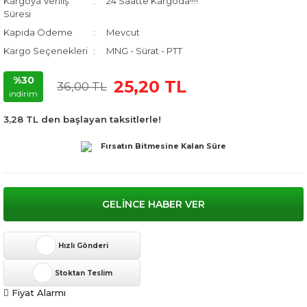
Kargoya Veriliş
24 Saatte Kargoda!!!!
Süresi
Kapıda Ödeme
Mevcut
Kargo Seçenekleri
MNG - Sürat - PTT
%30
25,20 TL
36,00 TL
indirim
3,28 TL den başlayan taksitlerle!
Fırsatın Bitmesine Kalan Süre
GELİNCE HABER VER
Hızlı Gönderi
Stoktan Teslim
Fiyat Alarmı