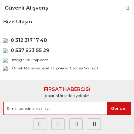
Güvenli Alışveriş
Bize Ulaşın
0 312 317 17 48
0 537 823 55 29
info@akmkitap.com
Örnek Mahallesi Şehit Talip Yener Caddesi No:181/B
FIRSAT HABERCİSİ
Kayıt ol fırsatları yakala!
Gönder