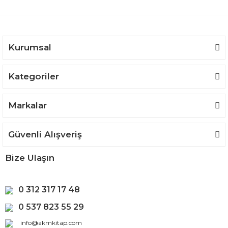
Ürün bilgilerinde hatalar bulunuyor.
Ürün fiyatı diğer sitelerden daha pahalı.
Bu ürüne benzer farklı alternatifler olmalı.
Kurumsal
Kategoriler
Gönder
Markalar
Güvenli Alışveriş
Bize Ulaşın
0 312 317 17 48
0 537 823 55 29
info@akmkitap.com