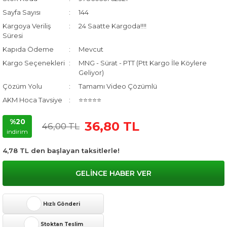
Sayfa Sayısı
144
Kargoya Veriliş
24 Saatte Kargoda!!!!
Süresi
Kapıda Ödeme
Mevcut
Kargo Seçenekleri
MNG - Sürat - PTT (Ptt Kargo İle Köylere
Geliyor)
Çözüm Yolu
Tamamı Video Çözümlü
AKM Hoca Tavsiye
⭐⭐⭐⭐⭐
%20
36,80 TL
46,00 TL
indirim
4,78 TL den başlayan taksitlerle!
GELİNCE HABER VER
Hızlı Gönderi
Stoktan Teslim