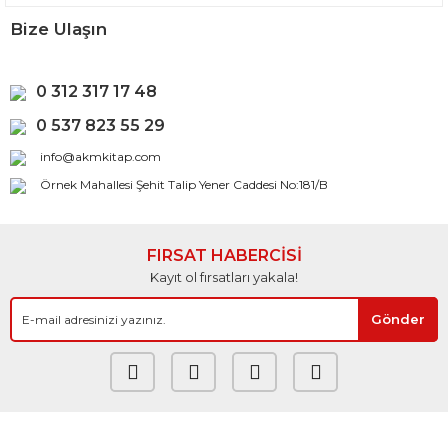
Bize Ulaşın
0 312 317 17 48
0 537 823 55 29
info@akmkitap.com
Örnek Mahallesi Şehit Talip Yener Caddesi No:181/B
FIRSAT HABERCİSİ
Kayıt ol fırsatları yakala!
Gönder