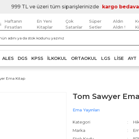
999 TL ve üzeri tüm siparişlerinizde
kargo bedava
Haftanın
En Yeni
Çok
Süper
Aldın
K
i
Fırsatları
Kitaplar
Satanlar
Setler
Aldın !
K
ALES
DGS
KPSS
İLKOKUL
ORTAOKUL
LGS
LISE
AYT
er Ema Kitap
Tom Sawyer Ema
Ema Yayınları
Kategori
Hik
Marka
Em
Stok Kodu
97