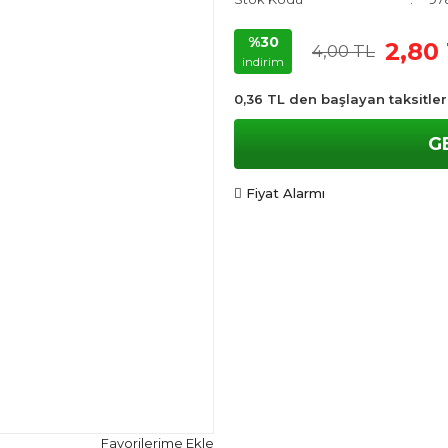
%30
2,80
4,00 TL
indirim
0,36 TL den başlayan taksitler
G
Fiyat Alarmı