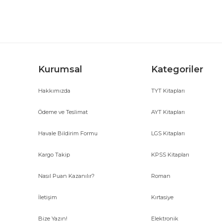
Ürün açıklamasında eksik bilgiler bulunuyor.
Ürün bilgilerinde hatalar bulunuyor.
Ürün fiyatı diğer sitelerden daha pahalı.
Bu ürüne benzer farklı alternatifler olmalı.
Kurumsal
Kategoriler
Hakkımızda
TYT Kitapları
Ödeme ve Teslimat
AYT Kitapları
Havale Bildirim Formu
LGS Kitapları
Kargo Takip
KPSS Kitapları
Nasıl Puan Kazanılır?
Roman
İletişim
Kırtasiye
Bize Yazın!
Elektronik