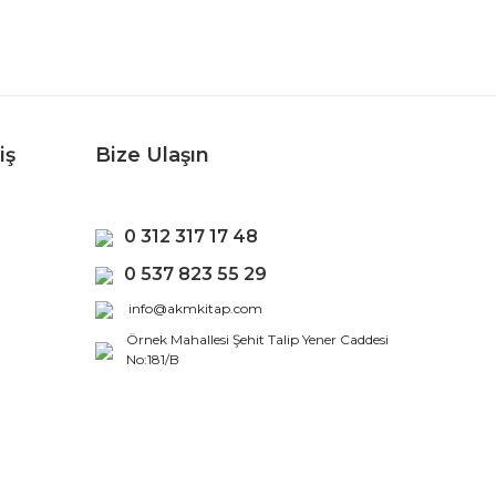
iş
Bize Ulaşın
0 312 317 17 48
0 537 823 55 29
info@akmkitap.com
Örnek Mahallesi Şehit Talip Yener Caddesi
No:181/B