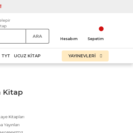
!
elepir
itap
ARA
Hesabım
Sepetim
TYT
UCUZ KITAP
YAYINEVLERİ
 Kitap
aye Kitapları
a Yayınları
86059561723