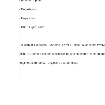
• Birey ve Toplum
• Değerlerimiz
• Hayal Gücü
• Dün, Bugün, Yarın
Bu kitaplar, ilköğretim 1.kademe için Milli Eğitim Bakanlığının tavsiy
ettiği 100 Temel Eser'den seçilmiştir. Bu seçme eserler, yeniden g
geçirilerek günümüz Türkçesine uyarlanmıştır.
Bu ürünün fiyat bilgisi, resim, ürün açıklamalarında ve d
Görüş ve önerileriniz için teşekkür ederiz.
Ürün resmi kalitesiz, bozuk veya görüntülenemiyor.