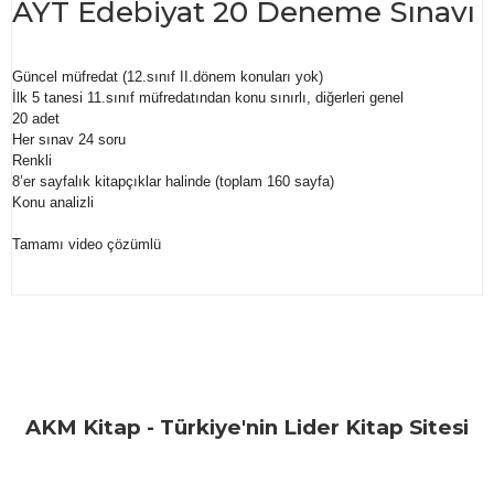
AYT Edebiyat 20 Deneme Sınavı
Güncel müfredat (12.sınıf II.dönem konuları yok)
İlk 5 tanesi 11.sınıf müfredatından konu sınırlı, diğerleri genel
20 adet
Her sınav 24 soru
Renkli
8’er sayfalık kitapçıklar halinde (toplam 160 sayfa)
Konu analizli
Tamamı video çözümlü
Bu ürünün fiyat bilgisi, resim, ürün açıklamalarında ve diğer
konularda yetersiz gördüğünüz noktaları öneri formunu
Bu ürüne ilk yorumu siz yapın!
kullanarak tarafımıza iletebilirsiniz.
Görüş ve önerileriniz için teşekkür ederiz.
Yorum Yaz
AKM Kitap - Türkiye'nin Lider Kitap Sitesi
Ürün resmi kalitesiz, bozuk veya görüntülenemiyor.
Ürün açıklamasında eksik bilgiler bulunuyor.