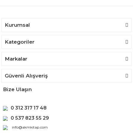
Ürün bilgilerinde hatalar bulunuyor.
Ürün fiyatı diğer sitelerden daha pahalı.
Bu ürüne benzer farklı alternatifler olmalı.
Kurumsal
Kategoriler
Gönder
Markalar
Güvenli Alışveriş
Bize Ulaşın
0 312 317 17 48
0 537 823 55 29
info@akmkitap.com