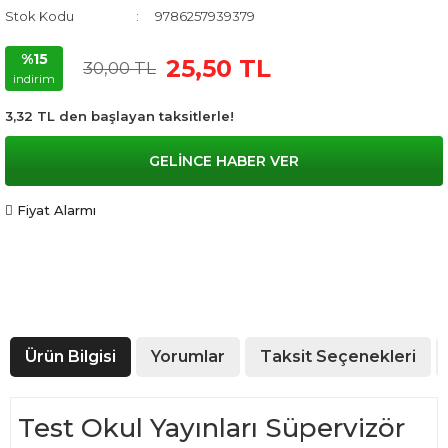
Stok Kodu
9786257939379
%15
25,50 TL
30,00 TL
indirim
3,32 TL den başlayan taksitlerle!
GELİNCE HABER VER
Fiyat Alarmı
Ürün Bilgisi
Yorumlar
Taksit Seçenekleri
Test Okul Yayınları Süpervizör