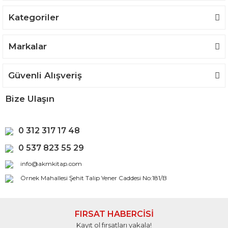
Kategoriler
Gönder
Markalar
Güvenli Alışveriş
Bize Ulaşın
0 312 317 17 48
0 537 823 55 29
info@akmkitap.com
Örnek Mahallesi Şehit Talip Yener Caddesi No:181/B
FIRSAT HABERCİSİ
Kayıt ol fırsatları yakala!