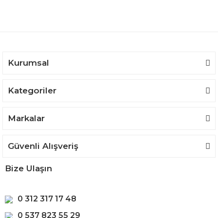
Ürün açıklamasında eksik bilgiler bulunuyor.
Ürün bilgilerinde hatalar bulunuyor.
Ürün fiyatı diğer sitelerden daha pahalı.
Bu ürüne benzer farklı alternatifler olmalı.
Kurumsal
Kategoriler
Gönder
Markalar
Güvenli Alışveriş
Bize Ulaşın
0 312 317 17 48
0 537 823 55 29