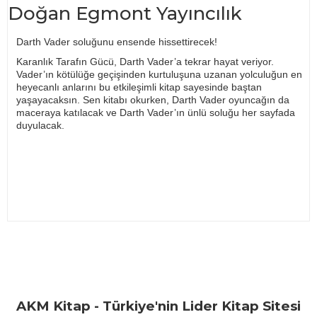
Doğan Egmont Yayıncılık
Darth Vader soluğunu ensende hissettirecek!
Karanlık Tarafın Gücü, Darth Vader’a tekrar hayat veriyor.
Vader’ın kötülüğe geçişinden kurtuluşuna uzanan yolculuğun en
heyecanlı anlarını bu etkileşimli kitap sayesinde baştan
yaşayacaksın. Sen kitabı okurken, Darth Vader oyuncağın da
maceraya katılacak ve Darth Vader’ın ünlü soluğu her sayfada
duyulacak.
Bu ürünün fiyat bilgisi, resim, ürün açıklamalarında ve diğer
konularda yetersiz gördüğünüz noktaları öneri formunu
Bu ürüne ilk yorumu siz yapın!
kullanarak tarafımıza iletebilirsiniz.
Görüş ve önerileriniz için teşekkür ederiz.
Yorum Yaz
AKM Kitap - Türkiye'nin Lider Kitap Sitesi
Ürün resmi kalitesiz, bozuk veya görüntülenemiyor.