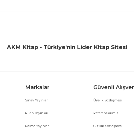
iğer konularda yetersiz gördüğünüz noktaları öneri formunu kullanarak ta
Bu ürüne ilk yorumu siz yapın!
Yorum Yaz
AKM Kitap - Türkiye'nin Lider Kitap Sitesi
Markalar
Güvenli Alışver
Sınav Yayınları
Üyelik Sözleşmesi
Gönder
Puan Yayınları
Referanslarımız
Palme Yayınları
Gizlilik Sözleşmesi