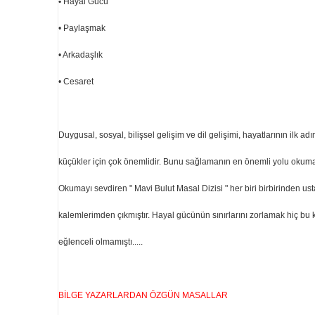
•
Hayal Gücü
• Paylaşmak
• Arkadaşlık
• Cesaret
Duygusal, sosyal, bilişsel gelişim ve dil gelişimi, hayatlarının ilk ad
küçükler için çok önemlidir. Bunu sağlamanın en önemli yolu okumak
Okumayı sevdiren " Mavi Bulut Masal Dizisi " her biri birbirinden ust
kalemlerimden çıkmıştır. Hayal gücünün sınırlarını zorlamak hiç bu 
eğlenceli olmamıştı.....
BİLGE YAZARLARDAN ÖZGÜN MASALLAR