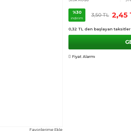
%30
2,45
3,50 TL
indirim
0,32 TL den başlayan taksitler
G
Fiyat Alarmı