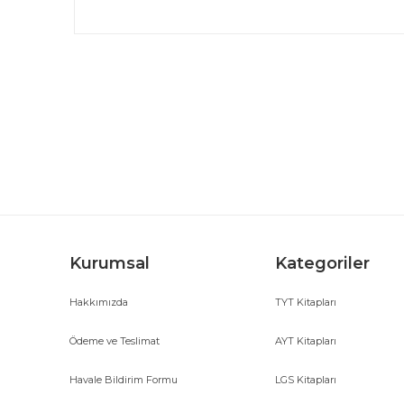
Bu ürünün fiyat bilgisi, resim, ürün açıklamalarında ve d
Görüş ve önerileriniz için teşekkür ederiz.
Ürün resmi kalitesiz, bozuk veya görüntülenemiyor.
Ürün açıklamasında eksik bilgiler bulunuyor.
Ürün bilgilerinde hatalar bulunuyor.
Ürün fiyatı diğer sitelerden daha pahalı.
Bu ürüne benzer farklı alternatifler olmalı.
Kurumsal
Kategoriler
Hakkımızda
TYT Kitapları
Ödeme ve Teslimat
AYT Kitapları
Havale Bildirim Formu
LGS Kitapları