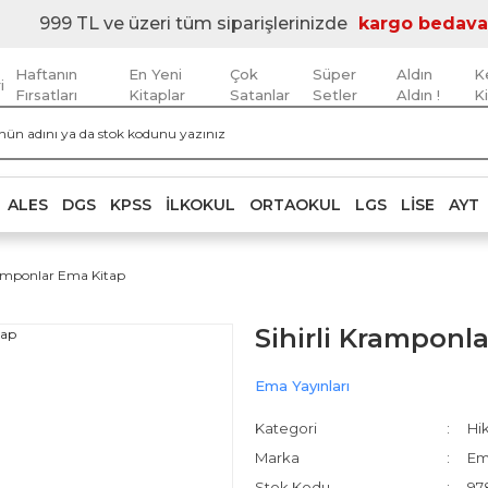
999 TL ve üzeri tüm siparişlerinizde
kargo bedava
Haftanın
En Yeni
Çok
Süper
Aldın
K
i
Fırsatları
Kitaplar
Satanlar
Setler
Aldın !
K
ALES
DGS
KPSS
İLKOKUL
ORTAOKUL
LGS
LISE
AYT
ramponlar Ema Kitap
Sihirli Kramponl
Ema Yayınları
Kategori
Hik
Marka
Em
Stok Kodu
97