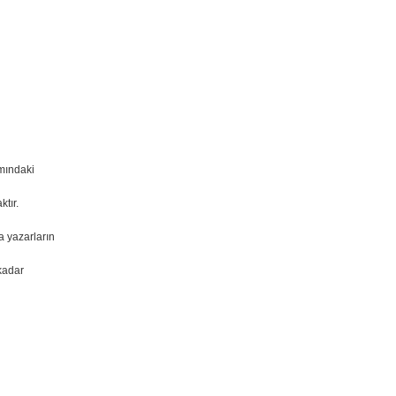
ımındaki
tır.
a yazarların
kadar