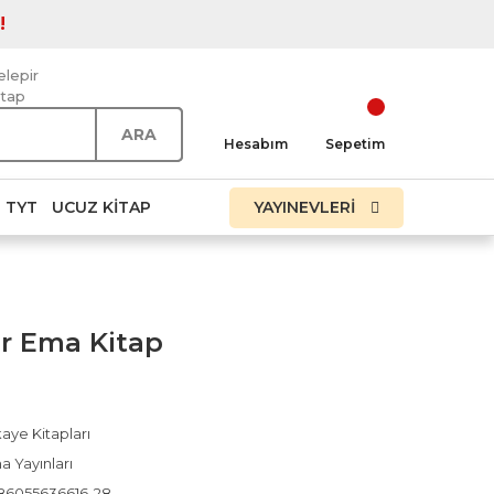
!
elepir
itap
ARA
Hesabım
Sepetim
TYT
UCUZ KITAP
YAYINEVLERİ
ar Ema Kitap
aye Kitapları
a Yayınları
86055636616-28