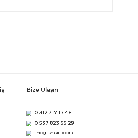
rafımıza iletebilirsiniz.
iş
Bize Ulaşın
0 312 317 17 48
0 537 823 55 29
info@akmkitap.com