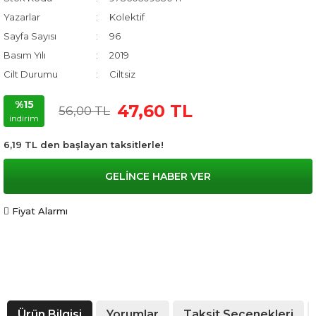
Yazarlar
Kolektif
Sayfa Sayısı
96
Basım Yılı
2019
Cilt Durumu
Ciltsiz
%15
47,60 TL
56,00 TL
indirim
6,19 TL den başlayan taksitlerle!
GELİNCE HABER VER
Fiyat Alarmı
Ürün Bilgisi
Yorumlar
Taksit Seçenekleri