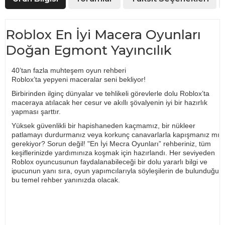
Roblox En İyi Macera Oyunları
Doğan Egmont Yayıncılık
40’tan fazla muhteşem oyun rehberi
Roblox’ta yepyeni maceralar seni bekliyor!
Birbirinden ilginç dünyalar ve tehlikeli görevlerle dolu Roblox’ta
maceraya atılacak her cesur ve akıllı şövalyenin iyi bir hazırlık
yapması şarttır.
Yüksek güvenlikli bir hapishaneden kaçmamız, bir nükleer
patlamayı durdurmanız veya korkunç canavarlarla kapışmanız mı
gerekiyor? Sorun değil! "En İyi Mecra Oyunları” rehberiniz, tüm
keşiflerinizde yardımınıza koşmak için hazırlandı. Her seviyeden
Roblox oyuncusunun faydalanabileceği bir dolu yararlı bilgi ve
ipucunun yanı sıra, oyun yapımcılarıyla söyleşilerin de bulunduğu
bu temel rehber yanınızda olacak.