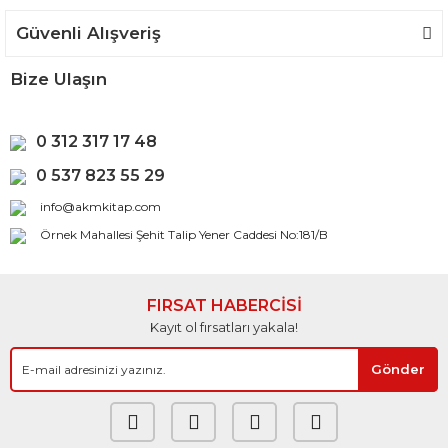
Güvenli Alışveriş
Bize Ulaşın
0 312 317 17 48
0 537 823 55 29
info@akmkitap.com
Örnek Mahallesi Şehit Talip Yener Caddesi No:181/B
FIRSAT HABERCİSİ
Kayıt ol fırsatları yakala!
Gönder