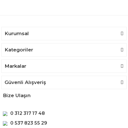
Ürün açıklamasında eksik bilgiler bulunuyor.
Ürün bilgilerinde hatalar bulunuyor.
Ürün fiyatı diğer sitelerden daha pahalı.
Bu ürüne benzer farklı alternatifler olmalı.
Kurumsal
Kategoriler
Gönder
Markalar
Güvenli Alışveriş
Bize Ulaşın
0 312 317 17 48
0 537 823 55 29