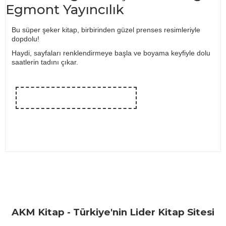
Egmont Yayıncılık
Bu süper şeker kitap, birbirinden güzel prenses resimleriyle
dopdolu!
Haydi, sayfaları renklendirmeye başla ve boyama keyfiyle dolu
saatlerin tadını çıkar.
Bu ürünün fiyat bilgisi, resim, ürün açıklamalarında ve diğer
konularda yetersiz gördüğünüz noktaları öneri formunu
Bu ürüne ilk yorumu siz yapın!
kullanarak tarafımıza iletebilirsiniz.
Görüş ve önerileriniz için teşekkür ederiz.
Yorum Yaz
AKM Kitap - Türkiye'nin Lider Kitap Sitesi
Ürün resmi kalitesiz, bozuk veya görüntülenemiyor.