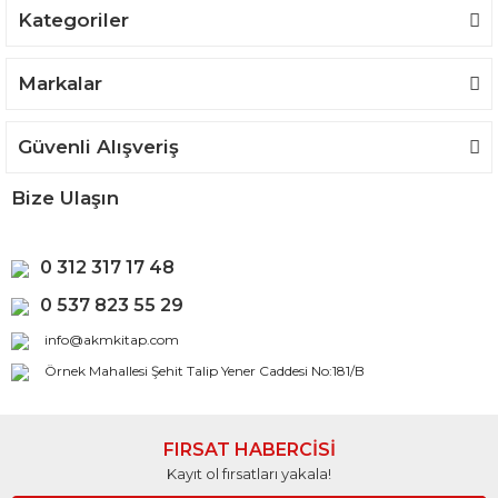
Kategoriler
Gönder
Markalar
Güvenli Alışveriş
Bize Ulaşın
0 312 317 17 48
0 537 823 55 29
info@akmkitap.com
Örnek Mahallesi Şehit Talip Yener Caddesi No:181/B
FIRSAT HABERCİSİ
Kayıt ol fırsatları yakala!