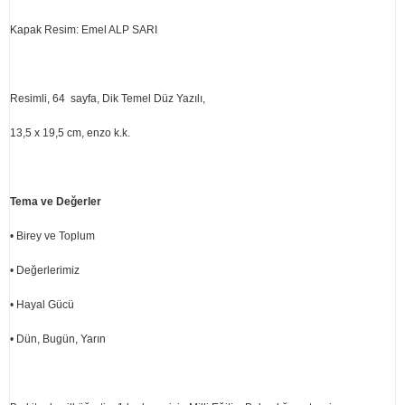
Kapak Resim: Emel ALP SARI
Resimli, 64 sayfa, Dik Temel Düz Yazılı,
13,5 x 19,5 cm, enzo k.k.
Tema ve Değerler
• Birey ve Toplum
• Değerlerimiz
• Hayal Gücü
• Dün, Bugün, Yarın