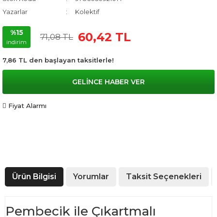
Yazarlar
Kolektif
%15
60,42 TL
71,08 TL
indirim
7,86 TL den başlayan taksitlerle!
GELİNCE HABER VER
Fiyat Alarmı
Ürün Bilgisi
Yorumlar
Taksit Seçenekleri
Pembecik ile Çıkartmalı