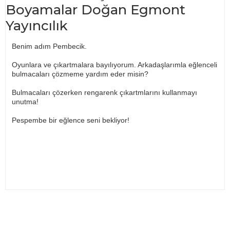
Boyamalar Doğan Egmont
Yayıncılık
Benim adım Pembecik.
Oyunlara ve çıkartmalara bayılıyorum. Arkadaşlarımla eğlenceli
bulmacaları çözmeme yardım eder misin?
Bulmacaları çözerken rengarenk çıkartmlarını kullanmayı
unutma!
Pespembe bir eğlence seni bekliyor!
Bu ürünün fiyat bilgisi, resim, ürün açıklamalarında ve diğer
konularda yetersiz gördüğünüz noktaları öneri formunu
Bu ürüne ilk yorumu siz yapın!
kullanarak tarafımıza iletebilirsiniz.