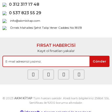
0 312 317 17 48
0 537 823 55 29
info@akmkitap.com
Örnek Mahallesi Şehit Talip Yener Caddesi No:181/B
FIRSAT HABERCİSİ
Kayıt ol fırsatları yakala!
Gönder
© 2023
AKM KİTAP
Tüm hakları saklıdır. Kredi kartı bilgileriniz 256bit SSL
Sertifikası ile %100 koruma altındadır.