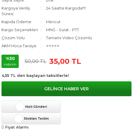
Sayfa Sayısı
208
Kargoya Veriliş
24 Saatte Kargoda!!!!
Süresi
Kapıda Ödeme
Mevcut
Kargo Seçenekleri
MNG - Sürat - PTT
Çözüm Yolu
Tamamı Video Çözümlü
AKM Hoca Tavsiye
⭐⭐⭐⭐⭐
%30
35,00 TL
50,00 TL
indirim
4,55 TL den başlayan taksitlerle!
GELİNCE HABER VER
Hızlı Gönderi
Stoktan Teslim
Fiyat Alarmı