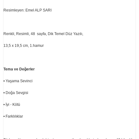
Resimleyen: Emel ALP SARI
Renkli, Resimli, 48 sayfa, Dik Temel Düz Yazılı,
13,5 x 19,5 cm, 1.hamur
Tema ve Değerler
• Yaşama Sevinci
• Doğa Sevgisi
• İyi - Kötü
• Farklılıklar