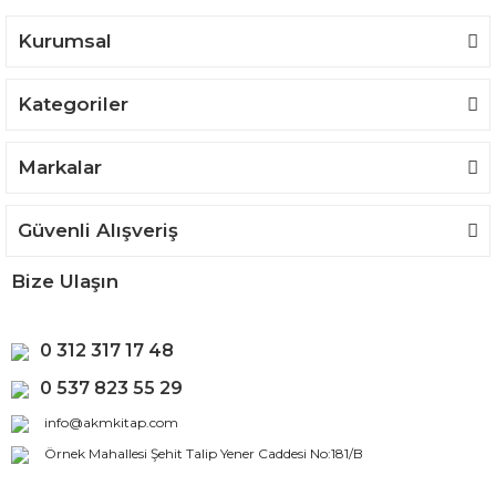
Bu ürüne benzer farklı alternatifler olmalı.
Kurumsal
Kategoriler
Gönder
Markalar
Güvenli Alışveriş
Bize Ulaşın
0 312 317 17 48
0 537 823 55 29
info@akmkitap.com
Örnek Mahallesi Şehit Talip Yener Caddesi No:181/B