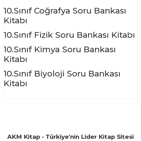
10.Sınıf Coğrafya Soru Bankası
Kitabı
10.Sınıf Fizik Soru Bankası Kitabı
10.Sınıf Kimya Soru Bankası
Kitabı
10.Sınıf Biyoloji Soru Bankası
Kitabı
Bu ürünün fiyat bilgisi, resim, ürün açıklamalarında ve diğer
konularda yetersiz gördüğünüz noktaları öneri formunu
Bu ürüne ilk yorumu siz yapın!
kullanarak tarafımıza iletebilirsiniz.
Görüş ve önerileriniz için teşekkür ederiz.
Yorum Yaz
AKM Kitap - Türkiye'nin Lider Kitap Sitesi
Ürün resmi kalitesiz, bozuk veya görüntülenemiyor.