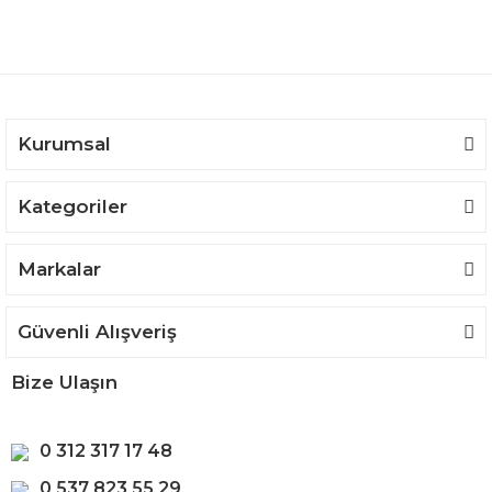
Ürün açıklamasında eksik bilgiler bulunuyor.
Ürün bilgilerinde hatalar bulunuyor.
Ürün fiyatı diğer sitelerden daha pahalı.
Bu ürüne benzer farklı alternatifler olmalı.
Kurumsal
Kategoriler
Gönder
Markalar
Güvenli Alışveriş
Bize Ulaşın
0 312 317 17 48
0 537 823 55 29