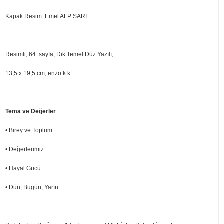
Kapak Resim: Emel ALP SARI
Resimli, 64 sayfa, Dik Temel Düz Yazılı,
13,5 x 19,5 cm, enzo k.k.
Tema ve Değerler
• Birey ve Toplum
• Değerlerimiz
• Hayal Gücü
• Dün, Bugün, Yarın