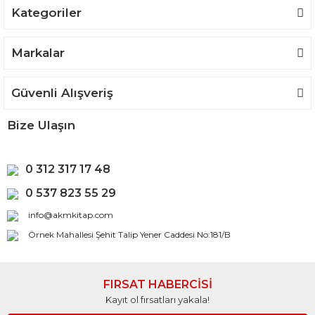
Kategoriler
Gönder
Markalar
Güvenli Alışveriş
Bize Ulaşın
0 312 317 17 48
0 537 823 55 29
info@akmkitap.com
Örnek Mahallesi Şehit Talip Yener Caddesi No:181/B
FIRSAT HABERCİSİ
Kayıt ol fırsatları yakala!