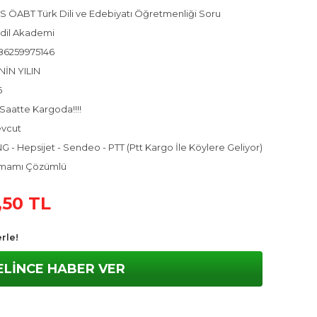
S ÖABT Türk Dili ve Edebiyatı Öğretmenliği Soru
dil Akademi
86259975146
NİN YILIN
6
Saatte Kargoda!!!!
vcut
 - Hepsijet - Sendeo - PTT (Ptt Kargo İle Köylere Geliyor)
mamı Çözümlü
,50 TL
rle!
ELİNCE HABER VER