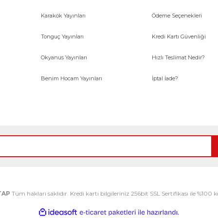
Karakök Yayınları
Ödeme Seçenekleri
Tonguç Yayınları
Kredi Kartı Güvenliği
Okyanus Yayınları
Hızlı Teslimat Nedir?
Benim Hocam Yayınları
İptal İade?
TAP
Tüm hakları saklıdır. Kredi kartı bilgileriniz 256bit SSL Sertifikası ile %100
ile
ideasoft
e-