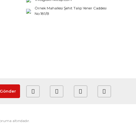
Örnek Mahallesi Şehit Talip Yener Caddesi
No:181/B
Gönder
 koruma altındadır.