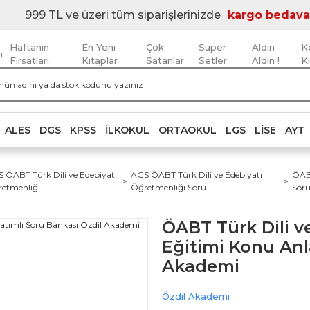
999 TL ve üzeri tüm siparişlerinizde
kargo bedava
Haftanın
En Yeni
Çok
Süper
Aldın
K
i
Fırsatları
Kitaplar
Satanlar
Setler
Aldın !
K
ALES
DGS
KPSS
İLKOKUL
ORTAOKUL
LGS
LISE
AYT
 ÖABT Türk Dili ve Edebiyatı
AGS ÖABT Türk Dili ve Edebiyatı
ÖABT
etmenliği
Öğretmenliği Soru
Soru
ÖABT Türk Dili ve
Eğitimi Konu Anl
Akademi
Özdil Akademi