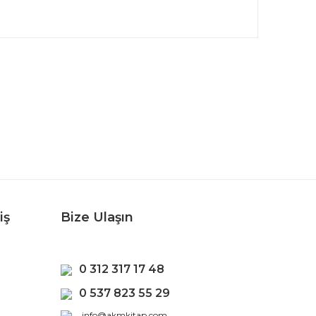
rafımıza iletebilirsiniz.
iş
Bize Ulaşın
0 312 317 17 48
0 537 823 55 29
info@akmkitap.com