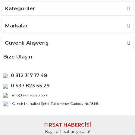
Kategoriler
Gönder
Markalar
Güvenli Alışveriş
Bize Ulaşın
0 312 317 17 48
0 537 823 55 29
info@akmkitap.com
Örnek Mahallesi Şehit Talip Yener Caddesi No:181/B
FIRSAT HABERCİSİ
Kayıt ol fırsatları yakala!